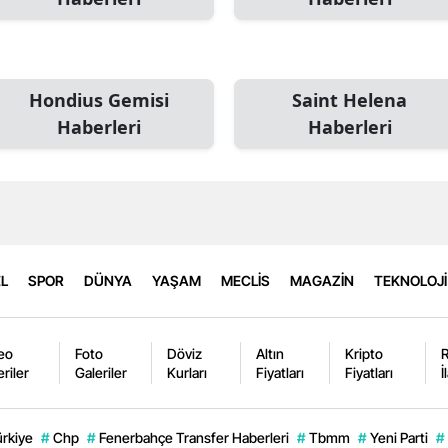
Hondius Gemisi
Saint Helena
Haberleri
Haberleri
L
SPOR
DÜNYA
YAŞAM
MECLİS
MAGAZİN
TEKNOLOJİ
eo
Foto
Döviz
Altın
Kripto
eriler
Galeriler
Kurları
Fiyatları
Fiyatları
İ
ürkiye
#
Chp
#
Fenerbahçe Transfer Haberleri
#
Tbmm
#
Yeni Parti
#