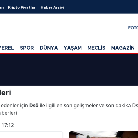
arı
Kripto Fiyatları
Haber Arşivi
FOT
YEREL
SPOR
DÜNYA
YAŞAM
MECLİS
MAGAZİN
eri
 edenler için
Dsö
ile ilgili en son gelişmeler ve son dakika 
aberleri
 17:12