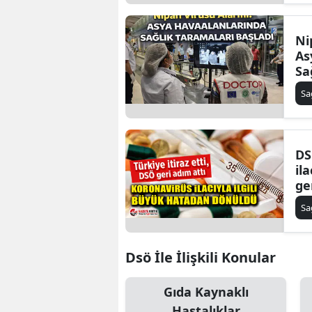
Ni
As
Sa
Ba
Sa
DS
ila
ge
Sa
Dsö İle İlişkili Konular
Gıda Kaynaklı
Hastalıklar