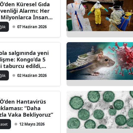
Ö’den Küresel Gıda
venliği Alarmı: Her
l Milyonlarca İnsan
stalanıyor, Yüz
ğlık
07 Haziran 2026
nlerce Kayıp!
ola salgınında yeni
lişme: Kongo’da 5
şi taburcu edildi,
ezilya ve İtalya’da
ğlık
02 Haziran 2026
pheli vakalar
celeniyor
Ö’den Hantavirüs
ıklaması: “Daha
zla Vaka Bekliyoruz”
yaset
12 Mayıs 2026