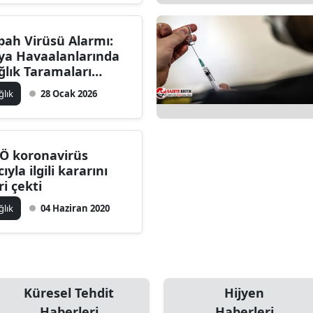
pah Virüsü Alarmı:
ya Havaalanlarında
ğlık Taramaları
şladı
ğlık
28 Ocak 2026
Ö koronavirüs
cıyla ilgili kararını
ri çekti
ğlık
04 Haziran 2020
Küresel Tehdit
Hijyen
Haberleri
Haberleri