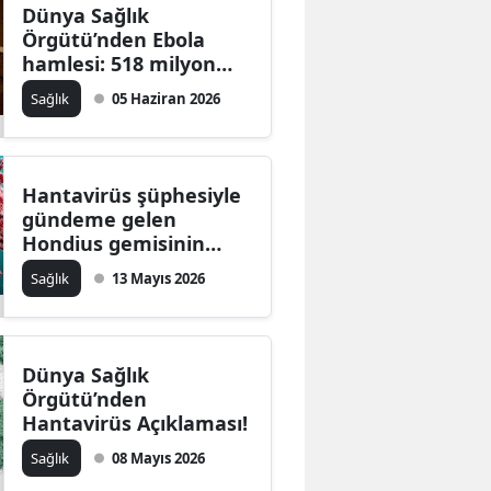
Dünya Sağlık
Örgütü’nden Ebola
hamlesi: 518 milyon
dolarlık acil plan
Sağlık
05 Haziran 2026
açıklandı
Hantavirüs şüphesiyle
gündeme gelen
Hondius gemisinin
rotası: İlk ölüm 11
Sağlık
13 Mayıs 2026
Nisan’da yaşandı
Dünya Sağlık
Örgütü’nden
Hantavirüs Açıklaması!
Sağlık
08 Mayıs 2026