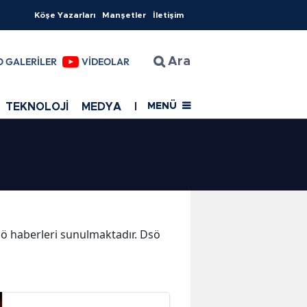
Köşe Yazarları
Manşetler
İletişim
O GALERİLER
VİDEOLAR
Ara
TEKNOLOJİ
MEDYA
EĞİTİM
SAĞLIK
Resmi Rekla
MENÜ
Dsö haberleri sunulmaktadır. Dsö