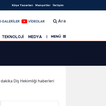
Köşe Yazarları
Manşetler
İletişim
O GALERİLER
VİDEOLAR
Ara
TEKNOLOJİ
MEDYA
EĞİTİM
SAĞLIK
Resmi Rekla
MENÜ
n dakika Diş Hekimliği haberleri