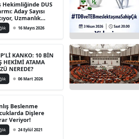
ş Hekimliğinde DUS
armı: Aday Sayısı
tıyor, Uzmanlık
ntenjanları Yetersiz
ğlık
16 Mayıs 2026
lıyor
P'Lİ KANKO: 10 BİN
Ş HEKİMİ ATAMA
ZÜ NEREDE?
ğlık
06 Mart 2026
nlış Beslenme
cuklarda Dişlere
rar Veriyor!
ğlık
24 Eylül 2021