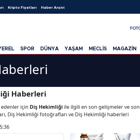
rı
Kripto Fiyatları
Haber Arşivi
FOT
YEREL
SPOR
DÜNYA
YAŞAM
MECLİS
MAGAZİN
Haberleri
iği Haberleri
 edenler için
Diş Hekimliği
ile ilgili en son gelişmeler ve so
rı, Diş Hekimliği fotoğrafları ve Diş Hekimliği haberleri
5:36