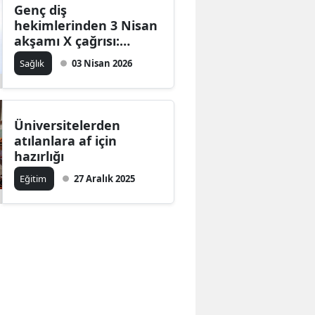
Genç diş
hekimlerinden 3 Nisan
akşamı X çağrısı:
Atama ve işsizlik
Sağlık
03 Nisan 2026
krizine dikkat
çekilecek
Üniversitelerden
atılanlara af için
hazırlığı
Eğitim
27 Aralık 2025