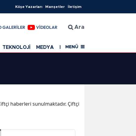
Köşe Yazarları
Manşetler
İletişim
O GALERİLER
VİDEOLAR
Ara
TEKNOLOJİ
MEDYA
EĞİTİM
SAĞLIK
Resmi Rekla
MENÜ
iftçi haberleri sunulmaktadır. Çiftçi