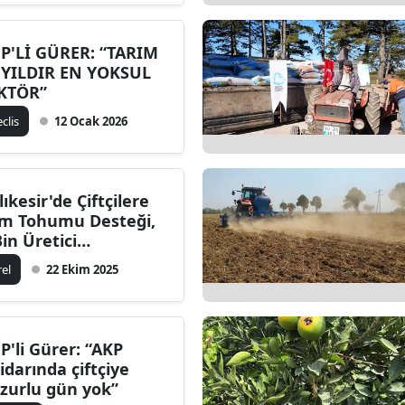
P'Lİ GÜRER: “TARIM
 YILDIR EN YOKSUL
KTÖR”
clis
12 Ocak 2026
lıkesir'de Çiftçilere
m Tohumu Desteği,
Bin Üretici
ydalanacak
rel
22 Ekim 2025
P'li Gürer: “AKP
tidarında çiftçiye
zurlu gün yok”