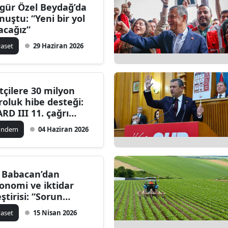
gür Özel Beydağ’da
nuştu: “Yeni bir yol
acağız”
yaset
29 Haziran 2026
ftçilere 30 milyon
roluk hibe desteği:
ARD III 11. çağrı
yımlandı
ündem
04 Haziran 2026
i Babacan’dan
onomi ve iktidar
eştirisi: “Sorun
zmüyor, sorun
yaset
15 Nisan 2026
etiyor”