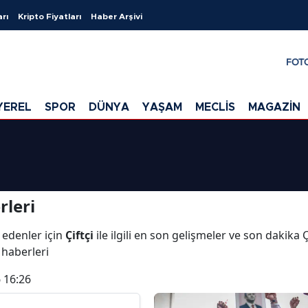
arı
Kripto Fiyatları
Haber Arşivi
FOT
YEREL
SPOR
DÜNYA
YAŞAM
MECLİS
MAGAZİN
i
rleri
 edenler için
Çiftçi
ile ilgili en son gelişmeler ve son dakika Ç
i haberleri
 16:26