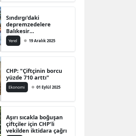
Sındırgı'daki
depremzedelere
Balıkesir
Büyükşehir’den 915
Yerel
19 Aralık 2025
çuval hayvan yemi
desteği!
CHP: "Çiftçinin borcu
yüzde 710 arttı"
Ekonomi
01 Eylül 2025
Aşırı sıcakla boğuşan
çiftçiler için CHP'li
vekilden iktidara çağrı