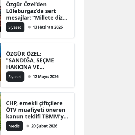
Özgür Özel’den
Lüleburgaz’da sert
mesajlar: “Millete diz
çöktüremezsiniz”
Siyaset
13 Haziran 2026
ÖZGÜR ÖZEL:
"SANDIĞA, SEÇME
HAKKINA VE
SEÇTİKLERİNE SAHİP
Siyaset
12 Mayıs 2026
ÇIKANLARA HELAL
OLSUN, SELAM OLSUN"
CHP, emekli çiftçilere
ÖTV muafiyeti öneren
kanun teklifi TBMM'ye
sundu
Meclis
20 Şubat 2026