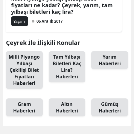
fiyatları ne kadar? Çeyrek, yarım, tam
yılbaşı biletleri kaç lira?
Yaşam
06 Aralık 2017
Çeyrek İle İlişkili Konular
Milli Piyango
Tam Yılbaşı
Yarım
Yılbaşı
Biletleri Kaç
Haberleri
Çekilişi Bilet
Lira?
Fiyatları
Haberleri
Haberleri
Gram
Altın
Gümüş
Haberleri
Haberleri
Haberleri