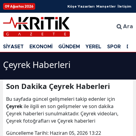
09 Ağustos 2026
Köşe Yazarları
Manşetler
İletişim
Ara
SİYASET
EKONOMİ
GÜNDEM
YEREL
SPOR
DÜ
Çeyrek Haberleri
Son Dakika Çeyrek Haberleri
Bu sayfada güncel gelişmeleri takip edenler için
Çeyrek
ile ilgili en son gelişmeler ve son dakika
Çeyrek haberleri sunulmaktadır. Çeyrek videoları,
Çeyrek fotoğrafları ve Çeyrek haberleri
Güncelleme Tarihi:
Haziran 05, 2026 13:22