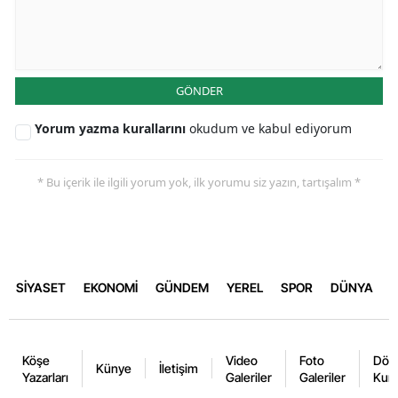
GÖNDER
Yorum yazma kurallarını
okudum ve kabul ediyorum
* Bu içerik ile ilgili yorum yok, ilk yorumu siz yazın, tartışalım *
SİYASET
EKONOMİ
GÜNDEM
YEREL
SPOR
DÜNYA
Köşe
Video
Foto
Dövi
Künye
İletişim
Yazarları
Galeriler
Galeriler
Kurl