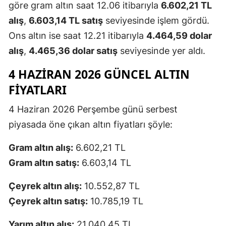
göre gram altın saat 12.06 itibarıyla
6.602,21 TL
alış
,
6.603,14 TL satış
seviyesinde işlem gördü.
Ons altın ise saat 12.21 itibarıyla
4.464,59 dolar
alış
,
4.465,36 dolar satış
seviyesinde yer aldı.
4 HAZIRAN 2026 GÜNCEL ALTIN
FIYATLARI
4 Haziran 2026 Perşembe günü serbest
piyasada öne çıkan altın fiyatları şöyle:
Gram altın alış:
6.602,21 TL
Gram altın satış:
6.603,14 TL
Çeyrek altın alış:
10.552,87 TL
Çeyrek altın satış:
10.785,19 TL
Yarım altın alış:
21.040,45 TL