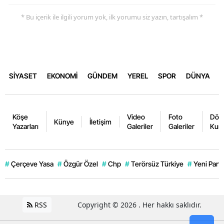
* Bu içerik ile ilgili yorum yok, ilk yorumu siz yazın, tartışalım *
SİYASET
EKONOMİ
GÜNDEM
YEREL
SPOR
DÜNYA
Köşe
Video
Foto
Dövi
Künye
İletişim
Yazarları
Galeriler
Galeriler
Kurl
#
Çerçeve Yasa
#
Özgür Özel
#
Chp
#
Terörsüz Türkiye
#
Yeni Parti
RSS
Copyright © 2026 . Her hakkı saklıdır.