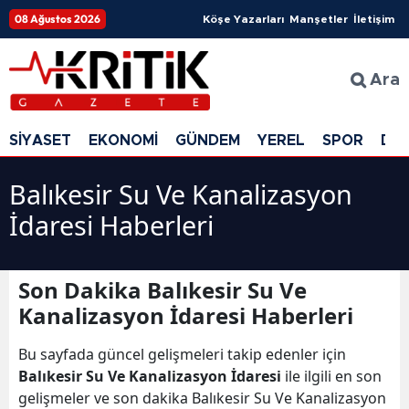
08 Ağustos 2026
Köşe Yazarları
Manşetler
İletişim
Ara
SİYASET
EKONOMİ
GÜNDEM
YEREL
SPOR
DÜ
Balıkesir Su Ve Kanalizasyon
İdaresi Haberleri
Son Dakika Balıkesir Su Ve
Kanalizasyon İdaresi Haberleri
Bu sayfada güncel gelişmeleri takip edenler için
Balıkesir Su Ve Kanalizasyon İdaresi
ile ilgili en son
gelişmeler ve son dakika Balıkesir Su Ve Kanalizasyon