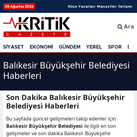
08 Ağustos 2026
Köşe Yazarları
Manşetler
İletişim
Ara
SİYASET
EKONOMİ
GÜNDEM
YEREL
SPOR
DÜ
Balıkesir Büyükşehir Belediyesi
Haberleri
Son Dakika Balıkesir Büyükşehir
Belediyesi Haberleri
Bu sayfada güncel gelişmeleri takip edenler için
Balıkesir Büyükşehir Belediyesi
ile ilgili en son
gelişmeler ve son dakika Balıkesir Büyükşehir