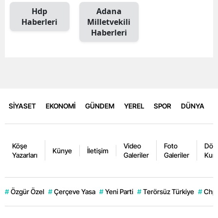
Hdp
Adana
Haberleri
Milletvekili
Haberleri
SİYASET
EKONOMİ
GÜNDEM
YEREL
SPOR
DÜNYA
Köşe
Video
Foto
Dövi
Künye
İletişim
Yazarları
Galeriler
Galeriler
Kurl
#
Özgür Özel
#
Çerçeve Yasa
#
Yeni Parti
#
Terörsüz Türkiye
#
Chp