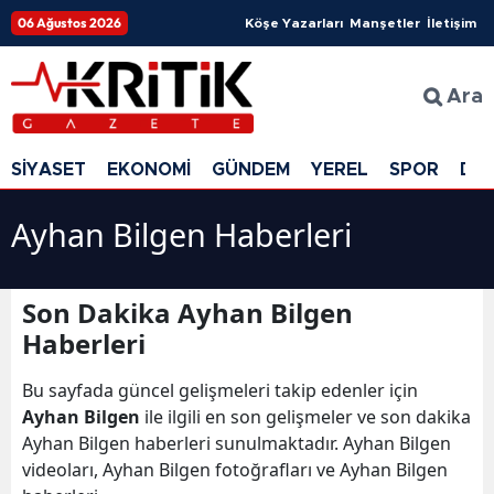
06 Ağustos 2026
Köşe Yazarları
Manşetler
İletişim
Ara
SİYASET
EKONOMİ
GÜNDEM
YEREL
SPOR
DÜ
Ayhan Bilgen Haberleri
Son Dakika Ayhan Bilgen
Haberleri
Bu sayfada güncel gelişmeleri takip edenler için
Ayhan Bilgen
ile ilgili en son gelişmeler ve son dakika
Ayhan Bilgen haberleri sunulmaktadır. Ayhan Bilgen
videoları, Ayhan Bilgen fotoğrafları ve Ayhan Bilgen