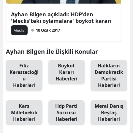
Ayhan Bilgen açıkladı: HDP'den
'Meclis'teki oylamalara' boykot kararı
Meclis
10 Ocak 2017
Ayhan Bilgen İle İlişkili Konular
Filiz
Boykot
Halkların
Kerestecioğl
Kararı
Demokratik
u
Haberleri
Partisi
Haberleri
Haberleri
Kars
Hdp Parti
Meral Danış
Milletvekili
Sözcüsü
Beştaş
Haberleri
Haberleri
Haberleri