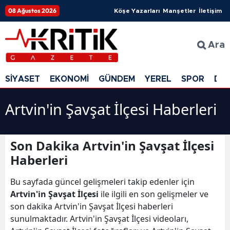
08 Ağustos 2026
Köşe Yazarları
Manşetler
İletişim
Ara
SİYASET
EKONOMİ
GÜNDEM
YEREL
SPOR
DÜ
Artvin'in Şavşat İlçesi Haberleri
Son Dakika Artvin'in Şavşat İlçesi
Haberleri
Bu sayfada güncel gelişmeleri takip edenler için
Artvin'in Şavşat İlçesi
ile ilgili en son gelişmeler ve
son dakika Artvin'in Şavşat İlçesi haberleri
sunulmaktadır. Artvin'in Şavşat İlçesi videoları,