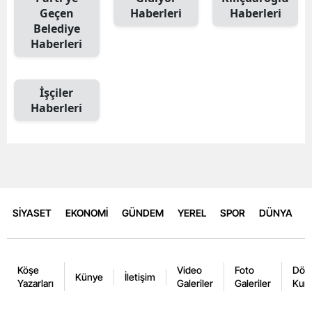
Geçen
Haberleri
Haberleri
Belediye
Haberleri
İşçiler
Haberleri
SİYASET
EKONOMİ
GÜNDEM
YEREL
SPOR
DÜNYA
Köşe
Video
Foto
Dövi
Künye
İletişim
Yazarları
Galeriler
Galeriler
Kurl