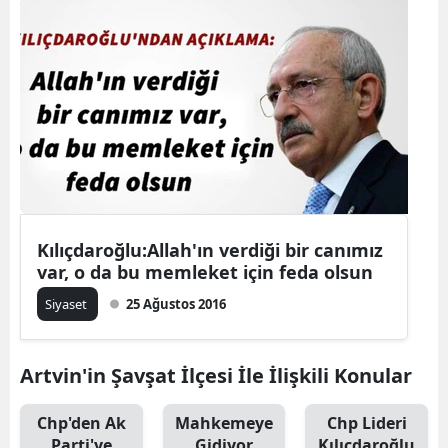
Kılıçdaroğlu:Allah'ın verdiği bir canımız
var, o da bu memleket için feda olsun
Siyaset
25 Ağustos 2016
Artvin'in Şavşat İlçesi İle İlişkili Konular
Chp'den Ak
Mahkemeye
Chp Lideri
Parti'ye
Gidiyor
Kılıçdaroğlu