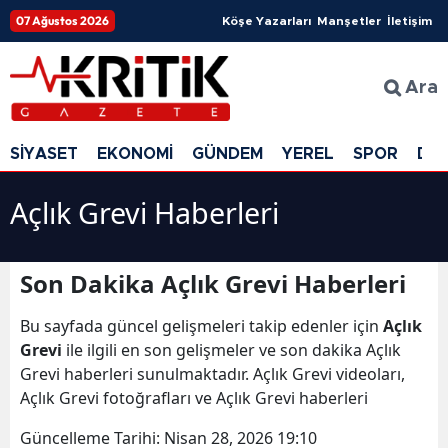
07 Ağustos 2026
Köşe Yazarları
Manşetler
İletişim
Ara
SİYASET
EKONOMİ
GÜNDEM
YEREL
SPOR
DÜ
Açlık Grevi Haberleri
Son Dakika Açlık Grevi Haberleri
Bu sayfada güncel gelişmeleri takip edenler için
Açlık
Grevi
ile ilgili en son gelişmeler ve son dakika Açlık
Grevi haberleri sunulmaktadır. Açlık Grevi videoları,
Açlık Grevi fotoğrafları ve Açlık Grevi haberleri
Güncelleme Tarihi:
Nisan 28, 2026 19:10