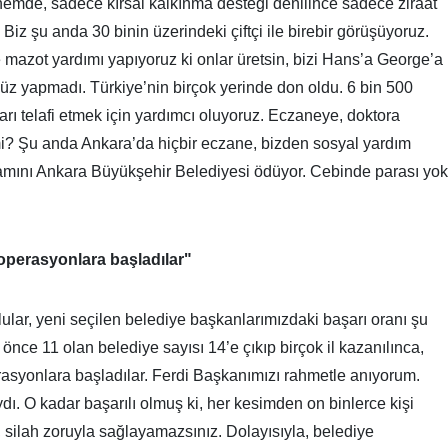
emde, sadece kırsal kalkınma desteği denilince sadece ziraat
. Biz şu anda 30 binin üzerindeki çiftçi ile birebir görüşüyoruz.
e mazot yardımı yapıyoruz ki onlar üretsin, bizi Hans’a George’a
 yapmadı. Türkiye’nin birçok yerinde don oldu. 6 bin 500
rı telafi etmek için yardımcı oluyoruz. Eczaneye, doktora
il mi? Şu anda Ankara’da hiçbir eczane, bizden sosyal yardım
mamını Ankara Büyükşehir Belediyesi ödüyor. Cebinde parası yok
operasyonlara başladılar"
ular, yeni seçilen belediye başkanlarımızdaki başarı oranı şu
ce 11 olan belediye sayısı 14’e çıkıp birçok il kazanılınca,
rasyonlara başladılar. Ferdi Başkanımızı rahmetle anıyorum.
dı. O kadar başarılı olmuş ki, her kesimden on binlerce kişi
, silah zoruyla sağlayamazsınız. Dolayısıyla, belediye