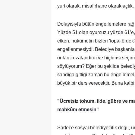
yurt olarak, misafirhane olarak açtık.
Dolayısıyla bütün engellemelere rağm
Yüzde 51 olan oyumuzu yüzde 61’e, 3
etken, hükümetin bizleri 'topal örde
engellenmesiydi. Belediye başkanla
onları cezalandırdı ve hiçbirisi se
söylüyorum? Eğer bu şekilde belediy
sandığa gittiği zaman bu engellemeler
büyük bir ders verecektir. Buna kalb
"Ücretsiz tohum, fide, gübre ve ma
mahkûm etmesin"
Sadece sosyal belediyecilik değil, ür