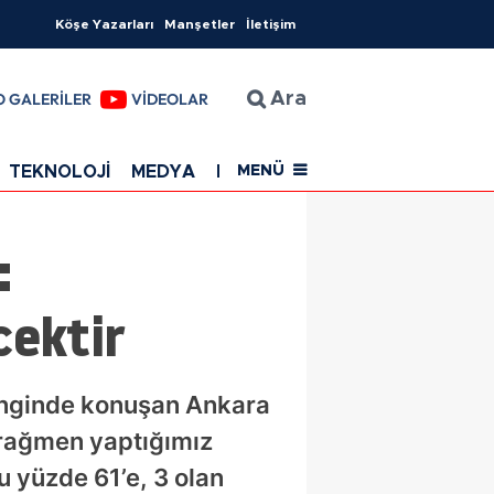
Köşe Yazarları
Manşetler
İletişim
O GALERİLER
VİDEOLAR
Ara
TEKNOLOJİ
MEDYA
EĞİTİM
SAĞLIK
Resmi Rekla
MENÜ
:
cektir
tinginde konuşan Ankara
 rağmen yaptığımız
u yüzde 61’e, 3 olan