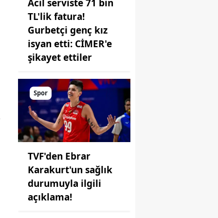
Acil serviste 71 bin
TL'lik fatura!
Gurbetçi genç kız
isyan etti: CİMER'e
şikayet ettiler
Spor
e
TVF'den Ebrar
Karakurt'un sağlık
durumuyla ilgili
açıklama!