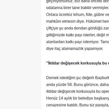
geçiniyorsunuz. Biz daha önceki dön
odalarına birer tane traktör vermişler
Onlara ücretsiz tohum, fide, gübre v
mahkûm etmesin diye. Hükümet henüz
çiftçiye şu anda dondan gördüğü zara
gittiğinizde katkı payı isterler, değ
alanlardan katkı payı istemiyor. Ta
diye ilaç alamamazlık yapamıyor.
"İktidar değişecek korkusuyla bu 
Demek istediğim şu; değerli Bayburtl
anda yüzde 58. Bunu görünce, daha ön
iktidar değişecek korkusuyla bu ope
Henüz 14 aylık bir belediye başkanıy
cenazesine katıldı. Bunu siz parayla