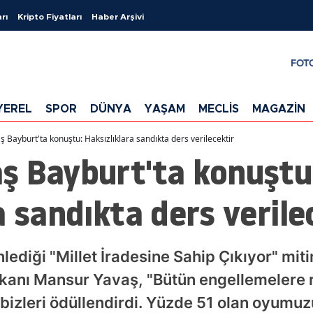
rı
Kripto Fiyatları
Haber Arşivi
FOT
YEREL
SPOR
DÜNYA
YAŞAM
MECLİS
MAGAZİN
 Bayburt'ta konuştu: Haksızlıklara sandıkta ders verilecektir
ş Bayburt'ta konuştu
a sandıkta ders verile
lediği "Millet İradesine Sahip Çıkıyor" mi
kanı Mansur Yavaş, "Bütün engellemelere
 bizleri ödüllendirdi. Yüzde 51 olan oyumuz