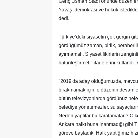
Genç Osman Stadı önünde düzenlen
Yavaş, demokrasi ve hukuk istedikle
dedi.
Türkiye’deki siyasetin çok gergin gitt
gördüğümüz zaman, birlik, beraberli
ayırmamalı. Siyaset fikirlerin zengin
bütünleştirmeli" ifadelerini kullandı
"2019'da aday olduğumuzda, mevcut 
bırakmamak için, o düzenin devam et
bütün televizyonlarda gördünüz neler s
belediye yönetemezler, su sayaçların
Neden yaptılar bu karalamaları? O k
Ankara halkı buna inanmadığı gibi T
göreve başladık. Halk yaptığımız h