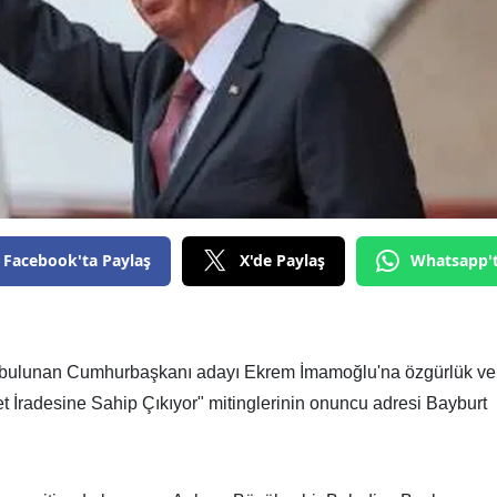
Facebook'ta Paylaş
X'de Paylaş
Whatsapp'
lu bulunan Cumhurbaşkanı adayı Ekrem İmamoğlu'na özgürlük ve
let İradesine Sahip Çıkıyor" mitinglerinin onuncu adresi Bayburt