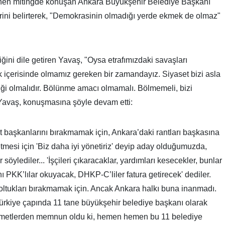
en mitingde konuşan Ankara Büyükşehir Belediye Başkanı
rini belirterek, "Demokrasinin olmadığı yerde ekmek de olmaz"
iğini dile getiren Yavaş, "Oysa etrafımızdaki savaşları
k içerisinde olmamız gereken bir zamandayız. Siyaset bizi asla
liği olmalıdır. Bölünme amacı olmamalı. Bölmemeli, bizi
. Yavaş, konuşmasına şöyle devam etti:
başkanlarını bırakmamak için, Ankara’daki rantları başkasına
mesi için 'Biz daha iyi yönetiriz' deyip aday olduğumuzda,
öylediler... 'İşçileri çıkaracaklar, yardımları kesecekler, bunlar
ı PKK’lılar okuyacak, DHKP-C’liler fatura getirecek' dediler.
oltukları bırakmamak için. Ancak Ankara halkı buna inanmadı.
ürkiye çapında 11 tane büyükşehir belediye başkanı olarak
izmetlerden memnun oldu ki, hemen hemen bu 11 belediye