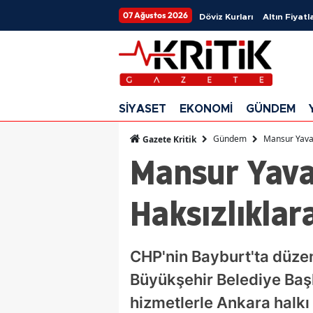
07 Ağustos 2026
Döviz Kurları
Altın Fiyatla
SİYASET
EKONOMİ
GÜNDEM
Gündem
Mansur Yavaş
Gazete Kritik
Mansur Yava
Haksızlıklar
CHP'nin Bayburt'ta düzen
Büyükşehir Belediye Baş
hizmetlerle Ankara halkı