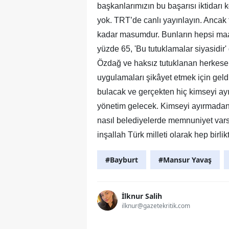
başkanlarımızın bu başarısı iktidarı 
yok. TRT’de canlı yayınlayın. Ancak 
kadar masumdur. Bunların hepsi maal
yüzde 65, 'Bu tutuklamalar siyasidir
Özdağ ve haksız tutuklanan herkese 
uygulamaları şikâyet etmek için gel
bulacak ve gerçekten hiç kimseyi ayır
yönetim gelecek. Kimseyi ayırmadan,
nasıl belediyelerde memnuniyet varsa
inşallah Türk milleti olarak hep birli
#Bayburt
#Mansur Yavaş
İlknur Salih
ilknur@gazetekritik.com