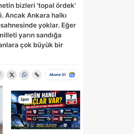
tin bizleri 'topal ördek'
i. Ancak Ankara halkı
 sahnesinde yoklar. Eğer
illeti yarın sandığa
panlara çok büyük bir
Abone Ol
Spor