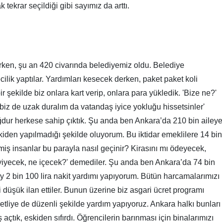
 tekrar seçildiği gibi sayımız da arttı.
ken, şu an 420 civarında belediyemiz oldu. Belediye
ilik yaptılar. Yardımları kesecek derken, paket paket koli
 şekilde biz onlara kart verip, onlara para yükledik. 'Bize ne?'
 biz de uzak duralım da vatandaş iyice yokluğu hissetsinler'
dur herkese sahip çıktık. Şu anda ben Ankara’da 210 bin ailey
iden yapılmadığı şekilde oluyorum. Bu iktidar emeklilere 14 bin
lmiş insanlar bu parayla nasıl geçinir? Kirasını mı ödeyecek,
 yiyecek, ne içecek?' demediler. Şu anda ben Ankara’da 74 bin
y 2 bin 100 lira nakit yardımı yapıyorum. Bütün harcamalarımızı
 düşük ilan ettiler. Bunun üzerine biz asgari ücret programı
etliye de düzenli şekilde yardım yapıyoruz. Ankara halkı bunları
çtık, eskiden sıfırdı. Öğrencilerin barınması için binalarımızı