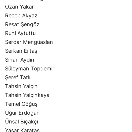
Ozan Yakar
Recep Akyazı
Reşat Şengöz
Ruhi Aytuttu
Serdar Mengüaslan
Serkan Ertaş
Sinan Aydın
Süleyman Topdemir
Şeref Tatlı
Tahsin Yalçın
Tahsin Yalçınkaya
Temel Göğüş
Uğur Erdoğan
Ünsal Bıçakçı
Yaşar Karataş