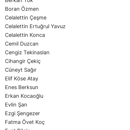
Berkan Tok
Boran Özmen
Celalettin Çeşme
Celalettin Ertuğrul Yavuz
Celalettin Konca
Cemil Duzcan
Cengiz Tekinaslan
Cihangir Çekiç
Cüneyt Sağır
Elif Köse Atay
Enes Berksun
Erkan Kocaoğlu
Evlin Şan
Ezgi Şengezer
Fatma Övet Koç