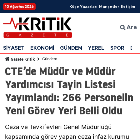
10 Ağustos 2026
Köşe Yazarları
Manşetler
İletişim
Ara
SİYASET
EKONOMİ
GÜNDEM
YEREL
SPOR
DÜ
Gündem
Gazete Kritik
CTE’de Müdür ve Müdür
Yardımcısı Tayin Listesi
Yayımlandı: 266 Personelin
Yeni Görev Yeri Belli Oldu
Ceza ve Tevkifevleri Genel Müdürlüğü
kapsamında görev yapan ceza infaz kurumu