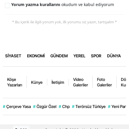
Yorum yazma kurallarını
okudum ve kabul ediyorum
* Bu içerik ile ilgili yorum yok, ilk yorumu siz yazın, tartışalım *
SİYASET
EKONOMİ
GÜNDEM
YEREL
SPOR
DÜNYA
Köşe
Video
Foto
Dövi
Künye
İletişim
Yazarları
Galeriler
Galeriler
Kurl
#
Çerçeve Yasa
#
Özgür Özel
#
Chp
#
Terörsüz Türkiye
#
Yeni Parti