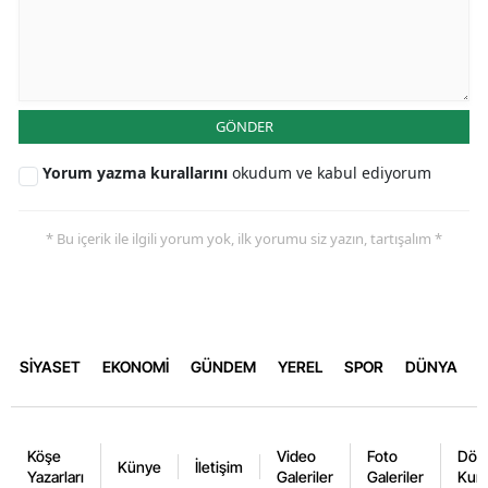
GÖNDER
Yorum yazma kurallarını
okudum ve kabul ediyorum
* Bu içerik ile ilgili yorum yok, ilk yorumu siz yazın, tartışalım *
SİYASET
EKONOMİ
GÜNDEM
YEREL
SPOR
DÜNYA
Köşe
Video
Foto
Dövi
Künye
İletişim
Yazarları
Galeriler
Galeriler
Kurl