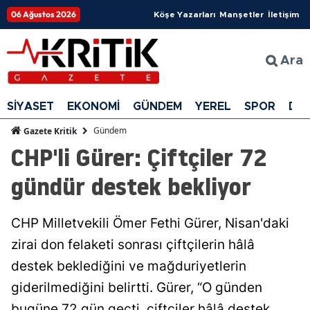
06 Ağustos 2026
Köşe Yazarları
Manşetler
İletişim
Ara
SİYASET
EKONOMİ
GÜNDEM
YEREL
SPOR
DÜ
Gündem
Gazete Kritik
CHP'li Gürer: Çiftçiler 72
gündür destek bekliyor
CHP Milletvekili Ömer Fethi Gürer, Nisan'daki
zirai don felaketi sonrası çiftçilerin hâlâ
destek beklediğini ve mağduriyetlerin
giderilmediğini belirtti. Gürer, “O günden
bugüne 72 gün geçti, çiftçiler hâlâ destek