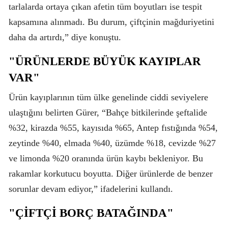
tarlalarda ortaya çıkan afetin tüm boyutları ise tespit
kapsamına alınmadı. Bu durum, çiftçinin mağduriyetini
daha da artırdı,” diye konuştu.
"ÜRÜNLERDE BÜYÜK KAYIPLAR
VAR"
Ürün kayıplarının tüm ülke genelinde ciddi seviyelere
ulaştığını belirten Gürer, “Bahçe bitkilerinde şeftalide
%32, kirazda %55, kayısıda %65, Antep fıstığında %54,
zeytinde %40, elmada %40, üzümde %18, cevizde %27
ve limonda %20 oranında ürün kaybı bekleniyor. Bu
rakamlar korkutucu boyutta. Diğer ürünlerde de benzer
sorunlar devam ediyor,” ifadelerini kullandı.
"ÇİFTÇİ BORÇ BATAĞINDA"