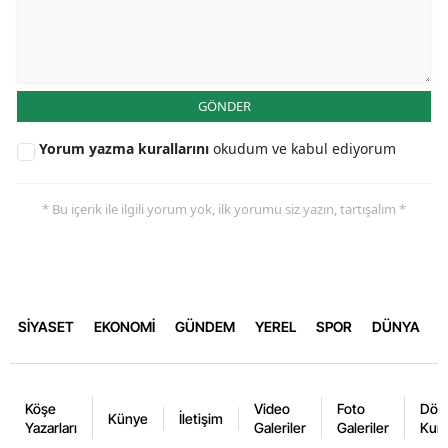
GÖNDER
Yorum yazma kurallarını
okudum ve kabul ediyorum
* Bu içerik ile ilgili yorum yok, ilk yorumu siz yazın, tartışalım *
SİYASET
EKONOMİ
GÜNDEM
YEREL
SPOR
DÜNYA
Köşe
Video
Foto
Dövi
Künye
İletişim
Yazarları
Galeriler
Galeriler
Kurl