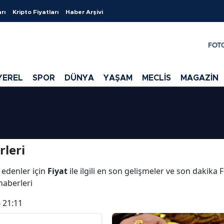
rı
Kripto Fiyatları
Haber Arşivi
FOT
YEREL
SPOR
DÜNYA
YAŞAM
MECLİS
MAGAZİN
rleri
 edenler için
Fiyat
ile ilgili en son gelişmeler ve son dakika 
 haberleri
 21:11