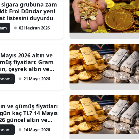
İ sigara grubuna zam
ldi: Erol Dündar yeni
yat listesini duyurdu
aşam
02 Haziran 2026
 Mayıs 2026 altın ve
müş fiyatları: Gram
tın, çeyrek altın ve
am gümüş kaç TL?
konomi
21 Mayıs 2026
tın ve gümüş fiyatları
gün kaç TL? 14 Mayıs
26 güncel altın ve
müş fiyatları
konomi
14 Mayıs 2026