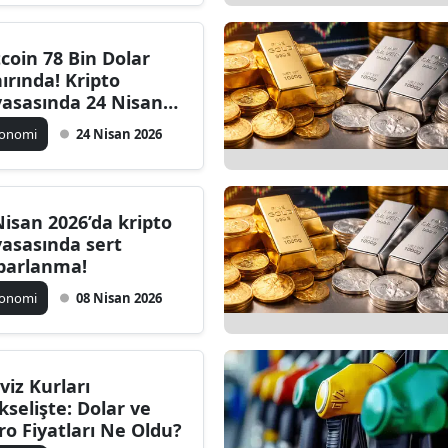
tcoin 78 Bin Dolar
nırında! Kripto
yasasında 24 Nisan
reketliliği
konomi
24 Nisan 2026
Nisan 2026’da kripto
yasasında sert
parlanma!
konomi
08 Nisan 2026
viz Kurları
kselişte: Dolar ve
ro Fiyatları Ne Oldu?