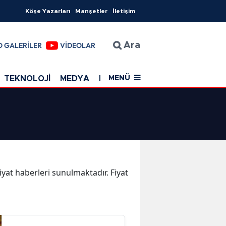
Köşe Yazarları
Manşetler
İletişim
O GALERİLER
VİDEOLAR
Ara
TEKNOLOJİ
MEDYA
EĞİTİM
SAĞLIK
Resmi Rekla
MENÜ
Fiyat haberleri sunulmaktadır. Fiyat