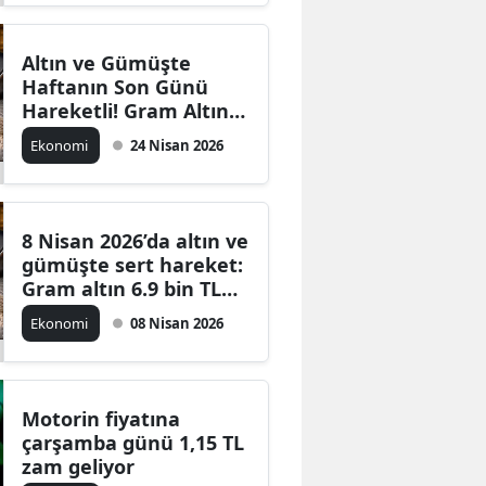
Altın ve Gümüşte
Haftanın Son Günü
Hareketli! Gram Altın
6.700 TL Bandında
Ekonomi
24 Nisan 2026
8 Nisan 2026’da altın ve
gümüşte sert hareket:
Gram altın 6.9 bin TL
bandında, gümüş
Ekonomi
08 Nisan 2026
yeniden hız kazandı
Motorin fiyatına
çarşamba günü 1,15 TL
zam geliyor