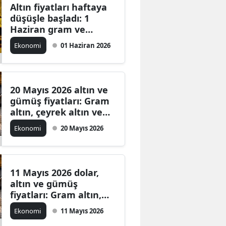
Altın fiyatları haftaya
düşüşle başladı: 1
Haziran gram ve
çeyrek altın ne kadar?
Ekonomi
01 Haziran 2026
20 Mayıs 2026 altın ve
gümüş fiyatları: Gram
altın, çeyrek altın ve
gram gümüş kaç TL?
Ekonomi
20 Mayıs 2026
11 Mayıs 2026 dolar,
altın ve gümüş
fiyatları: Gram altın,
çeyrek altın ve gümüş
Ekonomi
11 Mayıs 2026
kaç TL oldu?