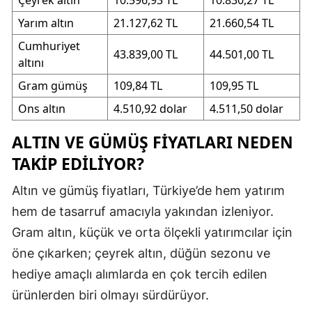
Çeyrek altın
10.596,93 TL
10.830,27 TL
Yarım altın
21.127,62 TL
21.660,54 TL
Cumhuriyet
43.839,00 TL
44.501,00 TL
altını
Gram gümüş
109,84 TL
109,95 TL
Ons altın
4.510,92 dolar
4.511,50 dolar
ALTIN VE GÜMÜŞ FIYATLARI NEDEN
TAKIP EDILIYOR?
Altın ve gümüş fiyatları, Türkiye’de hem yatırım
hem de tasarruf amacıyla yakından izleniyor.
Gram altın, küçük ve orta ölçekli yatırımcılar için
öne çıkarken; çeyrek altın, düğün sezonu ve
hediye amaçlı alımlarda en çok tercih edilen
ürünlerden biri olmayı sürdürüyor.