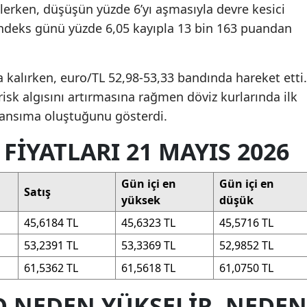
ilerken, düşüşün yüzde 6’yı aşmasıyla devre kesici
endeks günü yüzde 6,05 kayıpla 13 bin 163 puandan
a kalırken, euro/TL 52,98-53,33 bandında hareket etti.
risk algısını artırmasına rağmen döviz kurlarında ilk
r yansıma oluştuğunu gösterdi.
FIYATLARI 21 MAYIS 2026
Gün içi en
Gün içi en
Satış
yüksek
düşük
45,6184 TL
45,6323 TL
45,5716 TL
53,2391 TL
53,3369 TL
52,9852 TL
61,5362 TL
61,5618 TL
61,0750 TL
O NEDEN YÜKSELIR, NEDEN