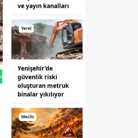
ve yayın kanalları
Yerel
Yenişehir’de
güvenlik riski
tan Gönder
oluşturan metruk
binalar yıkılıyor
Meclis