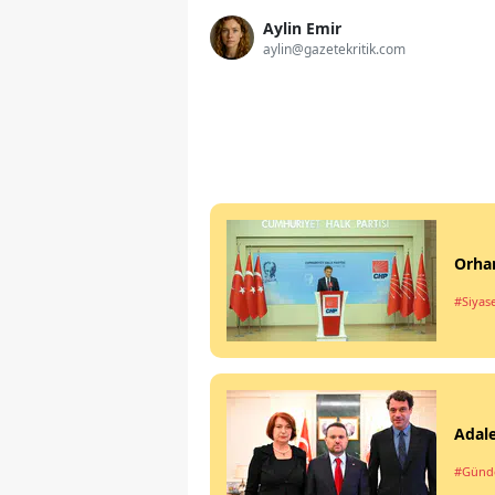
Aylin Emir
aylin@gazetekritik.com
Orhan
#Siyas
Adale
#Gün