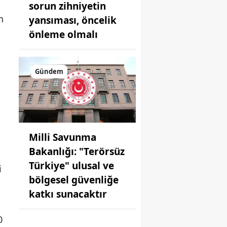
sorun zihniyetin
n
yansıması, öncelik
önleme olmalı
Gündem
Milli Savunma
Bakanlığı: "Terörsüz
Türkiye" ulusal ve
i
bölgesel güvenliğe
katkı sunacaktır
0