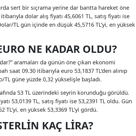
rda sert bir sıçrama yerine dar bantta hareket öne
tibarıyla dolar alış fiyatı 45,6061 TL, satış fiyatı ise
Dolar/TL gün içinde en düşük 45,5716 TL’yi, en yüksek
 EURO NE KADAR OLDU?
kadar?” aramaları da günün öne çıkan ekonomi
bah saat 09.30 itibarıyla euro 53,1837 TL’den alınıp
ro/TL güne yüzde 0,32 yükselişle başladı.
afında 53 TL üzerindeki seyrin korunduğu görüldü.
fiyatı 53,0139 TL, satış fiyatı ise 53,2391 TL oldu. Gün
2 TL’yi, en yüksek 53,3369 TL’yi gördü.
STERLIN KAÇ LIRA?