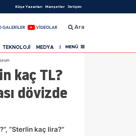
Köşe Yazarları
Manşetler
İletişim
O GALERİLER
VİDEOLAR
Ara
TEKNOLOJİ
MEDYA
EĞİTİM
SAĞLIK
Resmi Rekla
MENÜ
 durum
in kaç TL?
ası dövizde
, “Sterlin kaç lira?”