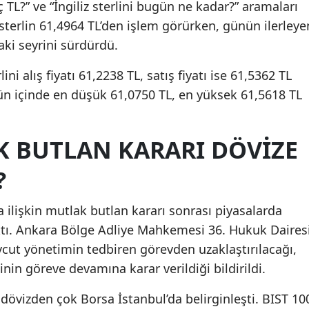
ç TL?” ve “İngiliz sterlini bugün ne kadar?” aramaları
sterlin 61,4964 TL’den işlem görürken, günün ilerleye
ki seyrini sürdürdü.
lini alış fiyatı 61,2238 TL, satış fiyatı ise 61,5362 TL
gün içinde en düşük 61,0750 TL, en yüksek 61,5618 TL
K BUTLAN KARARI DÖVIZE
?
a ilişkin mutlak butlan kararı sonrası piyasalarda
 çıktı. Ankara Bölge Adliye Mahkemesi 36. Hukuk Daires
cut yönetimin tedbiren görevden uzaklaştırılacağı,
nin göreve devamına karar verildiği bildirildi.
i dövizden çok Borsa İstanbul’da belirginleşti. BIST 10