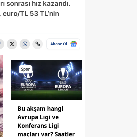
rı sonrası hız kazandı.
, euro/TL 53 TL’nin
Abone Ol
Spor
Bu akşam hangi
Avrupa Ligi ve
Konferans Ligi
maçları var? Saatler