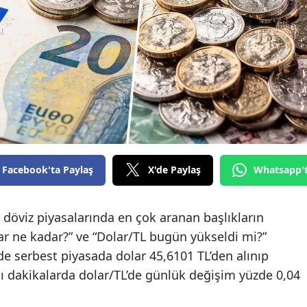
Facebook'ta Paylaş
X'de Paylaş
Whatsapp'
öviz piyasalarında en çok aranan başlıkların
lar ne kadar?” ve “Dolar/TL bugün yükseldi mi?”
nde serbest piyasada dolar 45,6101 TL’den alınıp
nı dakikalarda dolar/TL’de günlük değişim yüzde 0,04