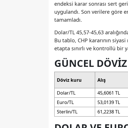
endeksi karar sonrası sert ger
uygulandı. Son verilere göre 
tamamladı.
Dolar/TL 45,57-45,63 aralığınd
Bu tablo, CHP kararının siyasi 
etapta sınırlı ve kontrollü bi
GÜNCEL DÖVIZ 
Döviz kuru
Alış
Dolar/TL
45,6061 TL
Euro/TL
53,0139 TL
Sterlin/TL
61,2238 TL
DOLAR VE EUR