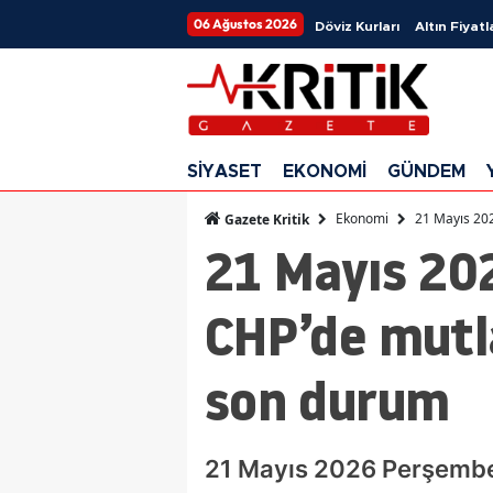
06 Ağustos 2026
Döviz Kurları
Altın Fiyatl
SİYASET
EKONOMİ
GÜNDEM
Ekonomi
21 Mayıs 202
Gazete Kritik
21 Mayıs 202
CHP’de mutla
son durum
21 Mayıs 2026 Perşembe g