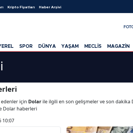
rı
Kripto Fiyatları
Haber Arşivi
FOT
YEREL
SPOR
DÜNYA
YAŞAM
MECLİS
MAGAZİN
i
rleri
 edenler için
Dolar
ile ilgili en son gelişmeler ve son dakika
ve Dolar haberleri
6 10:07