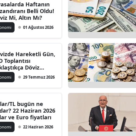
yasalarda Haftanın
zandıranı Belli Oldu!
viz Mi, Altın Mı?
konomi
01 Ağustos 2026
vizde Hareketli Gün,
D Toplantısı
klaştıkça Döviz
yecanlanıyor: Dolar,
konomi
29 Temmuz 2026
ro ve Sterlin Bugün
 Kadar?
lar/TL bugün ne
dar? 22 Haziran 2026
lar ve Euro fiyatları
konomi
22 Haziran 2026