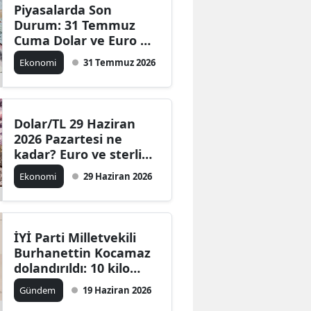
Piyasalarda Son
Durum: 31 Temmuz
Cuma Dolar ve Euro Ne
Kadar?
Ekonomi
31 Temmuz 2026
Dolar/TL 29 Haziran
2026 Pazartesi ne
kadar? Euro ve sterlin
güne yükseliş
Ekonomi
29 Haziran 2026
eğiliminde başladı
İYİ Parti Milletvekili
Burhanettin Kocamaz
dolandırıldı: 10 kilo
altını elden verdi
Gündem
19 Haziran 2026