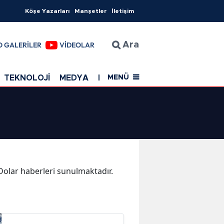
Köşe Yazarları
Manşetler
İletişim
O GALERİLER
VİDEOLAR
Ara
TEKNOLOJİ
MEDYA
EĞİTİM
SAĞLIK
Resmi Rekla
MENÜ
 Dolar haberleri sunulmaktadır.