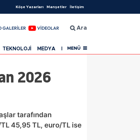
Köşe Yazarları
Manşetler
İletişim
O GALERİLER
VİDEOLAR
Ara
TEKNOLOJİ
MEDYA
EĞİTİM
SAĞLIK
Resmi Rekla
MENÜ
ran 2026
aşlar tarafından
TL 45,95 TL, euro/TL ise