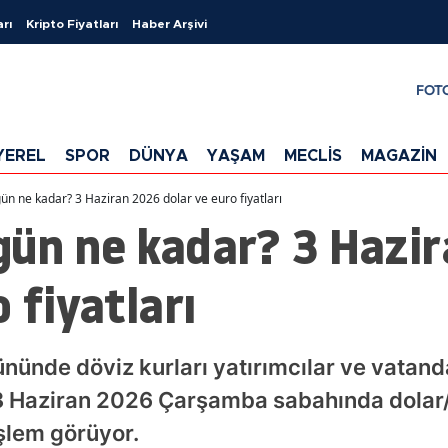
arı
Kripto Fiyatları
Haber Arşivi
FOT
YEREL
SPOR
DÜNYA
YAŞAM
MECLİS
MAGAZİN
ün ne kadar? 3 Haziran 2026 dolar ve euro fiyatları
gün ne kadar? 3 Hazi
 fiyatları
nünde döviz kurları yatırımcılar ve vatand
 3 Haziran 2026 Çarşamba sabahında dolar/
şlem görüyor.