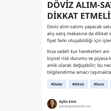
DÖVIZ ALIM-SA
DIKKAT ETMELI
Döviz alım-satımı yapacak vata
alış-satış makasına da dikkat 
fiyat farkı oluşabildiği için işl
Kısa vadeli kur hareketleri an
kişisel risk durumu ve piyasa k
anlık olarak değişebilir; bu ne
bilgilendirme amacı taşımakta
#Dolar
#Döviz
#Euro
Aylin Emir
aylin@gazetekritik.com