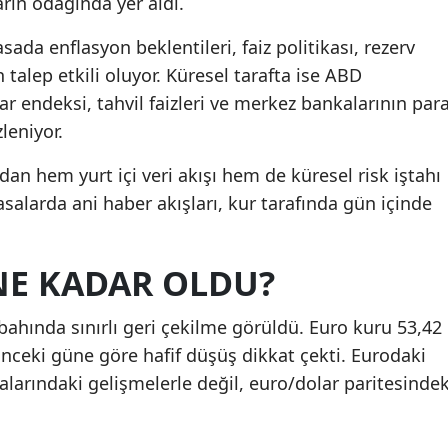
arın odağında yer aldı.
sada enflasyon beklentileri, faiz politikası, rezerv
talep etkili oluyor. Küresel tarafta ise ABD
lar endeksi, tahvil faizleri ve merkez bankalarının par
leniyor.
dan hem yurt içi veri akışı hem de küresel risk iştahı
yasalarda ani haber akışları, kur tarafında gün içinde
E KADAR OLDU?
bahında sınırlı geri çekilme görüldü. Euro kuru 53,42
nceki güne göre hafif düşüş dikkat çekti. Eurodaki
alarındaki gelişmelerle değil, euro/dolar paritesindek