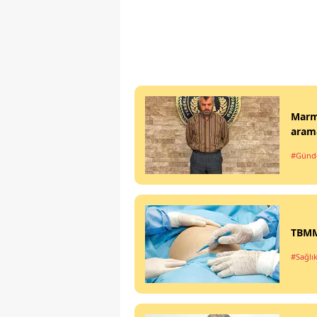
Marma
arama
#Gün
TBMM'
#Sağlı