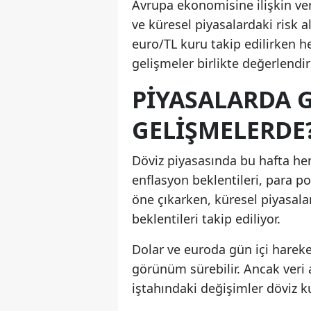
Avrupa ekonomisine ilişkin ver
ve küresel piyasalardaki risk a
euro/TL kuru takip edilirken h
gelişmeler birlikte değerlendiri
PIYASALARDA 
GELIŞMELERDE
Döviz piyasasında bu hafta he
enflasyon beklentileri, para pol
öne çıkarken, küresel piyasala
beklentileri takip ediliyor.
Dolar ve euroda gün içi harek
görünüm sürebilir. Ancak veri a
iştahındaki değişimler döviz kur