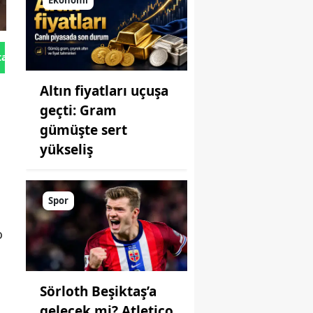
Ekonomi
tan Gönder
Altın fiyatları uçuşa
geçti: Gram
gümüşte sert
yükseliş
Spor
o
Sörloth Beşiktaş’a
gelecek mi? Atletico