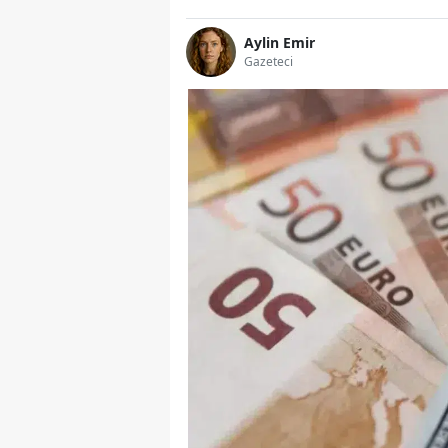
Aylin Emir
Gazeteci