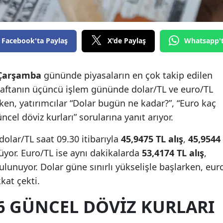
Facebook'ta Paylaş
X'de Paylaş
Whatsapp'
 Çarşamba
gününde piyasaların en çok takip edilen
. Haftanın üçüncü işlem gününde dolar/TL ve euro/TL
ırken, yatırımcılar “Dolar bugün ne kadar?”, “Euro kaç
ncel döviz kurları” sorularına yanıt arıyor.
dolar/TL saat 09.30 itibarıyla
45,9475 TL alış
,
45,9544
yor. Euro/TL ise aynı dakikalarda
53,4174 TL alış
,
lunuyor. Dolar güne sınırlı yükselişle başlarken, eur
kat çekti.
6 GÜNCEL DÖVIZ KURLARI