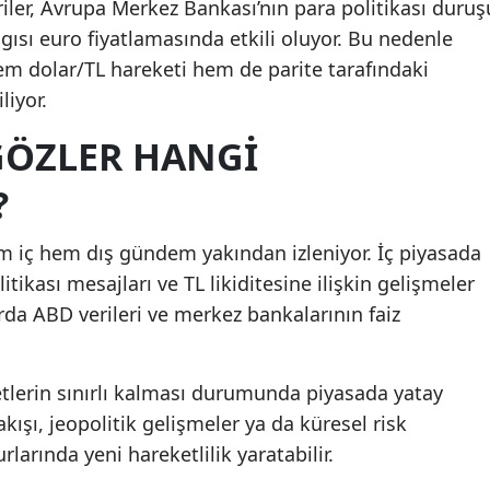
iler, Avrupa Merkez Bankası’nın para politikası duruş
lgısı euro fiyatlamasında etkili oluyor. Bu nedenle
em dolar/TL hareketi hem de parite tarafındaki
liyor.
GÖZLER HANGI
?
m iç hem dış gündem yakından izleniyor. İç piyasada
itikası mesajları ve TL likiditesine ilişkin gelişmeler
rda ABD verileri ve merkez bankalarının faiz
etlerin sınırlı kalması durumunda piyasada yatay
kışı, jeopolitik gelişmeler ya da küresel risk
larında yeni hareketlilik yaratabilir.