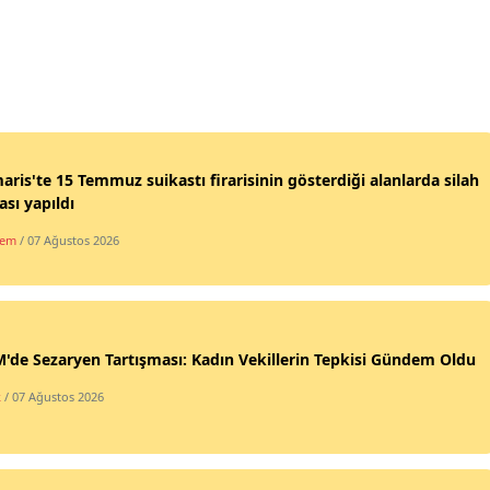
ris'te 15 Temmuz suikastı firarisinin gösterdiği alanlarda silah
sı yapıldı
dem
/ 07 Ağustos 2026
de Sezaryen Tartışması: Kadın Vekillerin Tepkisi Gündem Oldu
k
/ 07 Ağustos 2026