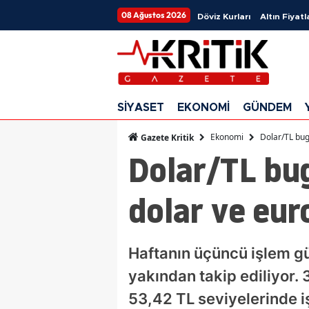
08 Ağustos 2026
Döviz Kurları
Altın Fiyatl
SİYASET
EKONOMİ
GÜNDEM
Ekonomi
Dolar/TL bug
Gazete Kritik
Dolar/TL bu
dolar ve euro
Haftanın üçüncü işlem gü
yakından takip ediliyor.
53,42 TL seviyelerinde i