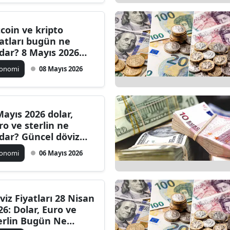
tcoin ve kripto
yatları bugün ne
dar? 8 Mayıs 2026
lar, euro, sterlin ve
konomi
08 Mayıs 2026
viz kurlarında son
urum
Mayıs 2026 dolar,
ro ve sterlin ne
dar? Güncel döviz
rları
konomi
06 Mayıs 2026
viz Fiyatları 28 Nisan
26: Dolar, Euro ve
erlin Bugün Ne