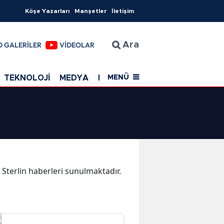
Köşe Yazarları
Manşetler
İletişim
O GALERİLER
VİDEOLAR
Ara
TEKNOLOJİ
MEDYA
EĞİTİM
SAĞLIK
Resmi Rekla
MENÜ
a Sterlin haberleri sunulmaktadır.