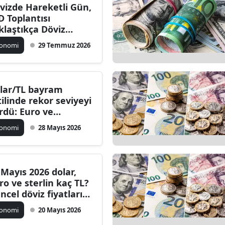
vizde Hareketli Gün,
D Toplantısı
klaştıkça Döviz
yecanlanıyor: Dolar,
konomi
29 Temmuz 2026
ro ve Sterlin Bugün
 Kadar?
lar/TL bayram
tilinde rekor seviyeyi
rdü: Euro ve
erlinde son durum
konomi
28 Mayıs 2026
 Mayıs 2026 dolar,
ro ve sterlin kaç TL?
ncel döviz fiyatları
 Dolar/TL kuru
konomi
20 Mayıs 2026