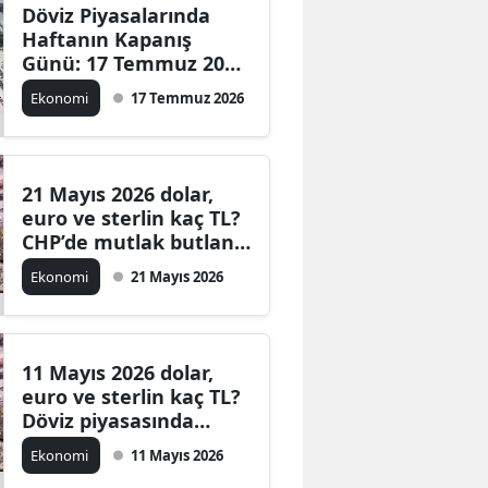
Döviz Piyasalarında
Haftanın Kapanış
Günü: 17 Temmuz 2026
Dolar, Euro ve Güncel
Ekonomi
17 Temmuz 2026
Döviz Fiyatları
21 Mayıs 2026 dolar,
euro ve sterlin kaç TL?
CHP’de mutlak butlan
kararı sonrası dövizde
Ekonomi
21 Mayıs 2026
son durum
11 Mayıs 2026 dolar,
euro ve sterlin kaç TL?
Döviz piyasasında
haftaya hareketli
Ekonomi
11 Mayıs 2026
başlangıç