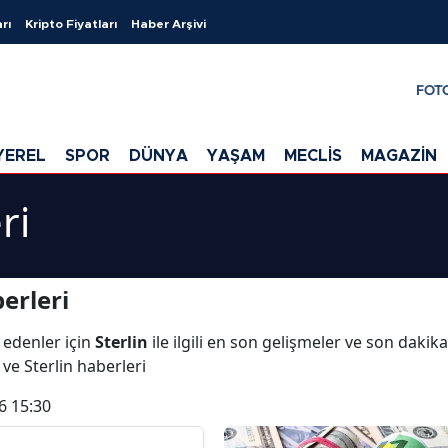
rı
Kripto Fiyatları
Haber Arşivi
FOT
YEREL
SPOR
DÜNYA
YAŞAM
MECLİS
MAGAZİN
ri
erleri
 edenler için
Sterlin
ile ilgili en son gelişmeler ve son dakik
ı ve Sterlin haberleri
6 15:30