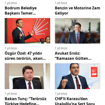
1 yıl önce
1 yıl önce
Bodrum Belediye
Benzin ve Motorine Zam
Başkanı Tamer
Geliyor
Mandalinci Basın
Mensupları ile Bir Araya
Geldi
1 yıl önce
1 yıl önce
Özgür Özel: 47 yıldır
Avukat Ersöz:
süren terörün, akan
“Ramazan Gülten
kanın sonsuza kadar
Hakkında Somut Delil
durması ortak
Yok, Tutukluluğa İtiraz
temennimiz ve
Ettik”
irademizdir
1 yıl önce
1 yıl önce
Bakan Tunç: “Terörsüz
CHP'li Karasu’dan
Türkiye Hedefine
Uraloğlu’na Sert Soru