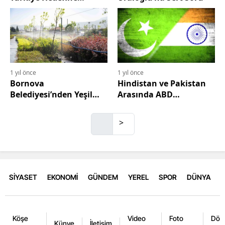
Kararlılıkla Yürüyoruz”
1 yıl önce
1 yıl önce
Bornova
Hindistan ve Pakistan
Belediyesi’nden Yeşil
Arasında ABD
Dönüşüm
Arabuluculuğunda Tam
Ateşkes
>
SİYASET
EKONOMİ
GÜNDEM
YEREL
SPOR
DÜNYA
Köşe
Video
Foto
Dövi
Künye
İletişim