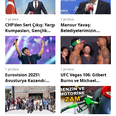
1 yıl önce
1 yıl önce
CHP'den Sert Çıkış: Yargı
Mansur Yavaş:
Kumpasları, Gençlik
Belediyelerimizin
Direnişi ve 19 Mayıs
önceliği rant değil,
Mitingi Gündemde
çocuklarımız
1 yıl önce
1 yıl önce
Eurovision 2025’i
UFC Vegas 106: Gilbert
Avusturya Kazandı:
Burns ve Michael
JJ’nin “Wasted Love”
Morales Arasındaki
Performansı Zirvede
Beklenen Mücadele Bu
Gece Las Vegas'ta