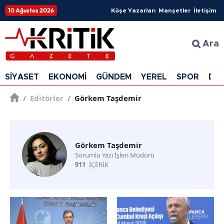
10 Ağustos 2026
Köşe Yazarları
Manşetler
İletişim
Ara
SİYASET
EKONOMİ
GÜNDEM
YEREL
SPOR
DÜ
/
Editörler
/
Görkem Taşdemir
Görkem Taşdemir
Sorumlu Yazı İşleri Müdürü
911
İÇERİK