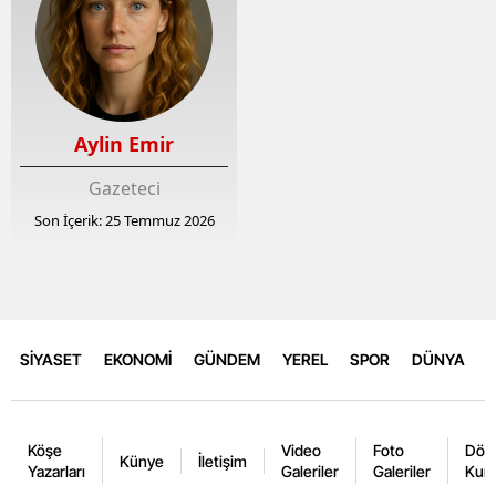
Aylin Emir
Gazeteci
Son İçerik: 25 Temmuz 2026
SİYASET
EKONOMİ
GÜNDEM
YEREL
SPOR
DÜNYA
Köşe
Video
Foto
Dövi
Künye
İletişim
Yazarları
Galeriler
Galeriler
Kurl