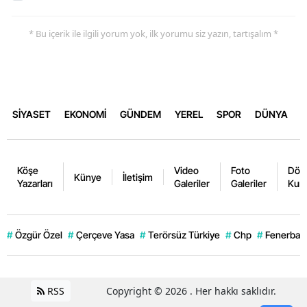
* Bu içerik ile ilgili yorum yok, ilk yorumu siz yazın, tartışalım *
SİYASET
EKONOMİ
GÜNDEM
YEREL
SPOR
DÜNYA
Köşe
Video
Foto
Dövi
Künye
İletişim
Yazarları
Galeriler
Galeriler
Kurl
#
Özgür Özel
#
Çerçeve Yasa
#
Terörsüz Türkiye
#
Chp
#
Fenerbahç
RSS
Copyright © 2026 . Her hakkı saklıdır.