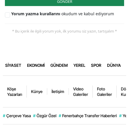
GÖNDER
Yorum yazma kurallarını
okudum ve kabul ediyorum
* Bu içerik ile ilgili yorum yok, ilk yorumu siz yazın, tartışalım *
SİYASET
EKONOMİ
GÜNDEM
YEREL
SPOR
DÜNYA
Köşe
Video
Foto
Dövi
Künye
İletişim
Yazarları
Galeriler
Galeriler
Kurl
#
Çerçeve Yasa
#
Özgür Özel
#
Fenerbahçe Transfer Haberleri
#
Yen