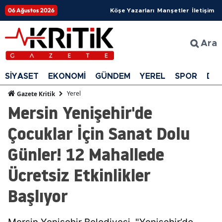
06 Ağustos 2026
Köşe Yazarları
Manşetler
İletişim
Ara
SİYASET
EKONOMİ
GÜNDEM
YEREL
SPOR
DÜ
Yerel
Gazete Kritik
Mersin Yenişehir'de
Çocuklar İçin Sanat Dolu
Günler! 12 Mahallede
Ücretsiz Etkinlikler
Başlıyor