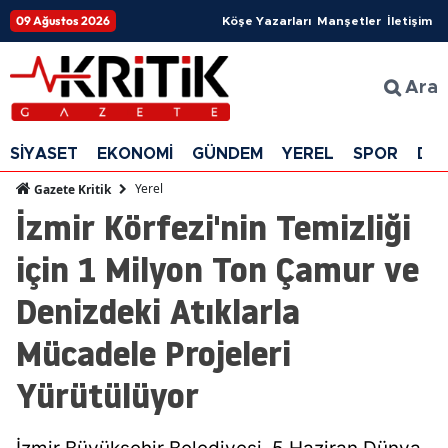
09 Ağustos 2026
Köşe Yazarları
Manşetler
İletişim
Ara
SİYASET
EKONOMİ
GÜNDEM
YEREL
SPOR
DÜ
Yerel
Gazete Kritik
İzmir Körfezi'nin Temizliği
için 1 Milyon Ton Çamur ve
Denizdeki Atıklarla
Mücadele Projeleri
Yürütülüyor