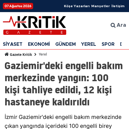
07 Ağustos 2026
Köşe Yazarları
Manşetler
İletişim
Ara
SİYASET
EKONOMİ
GÜNDEM
YEREL
SPOR
DÜ
Yerel
Gazete Kritik
Gaziemir'deki engelli bakım
merkezinde yangın: 100
kişi tahliye edildi, 12 kişi
hastaneye kaldırıldı
İzmir Gaziemir'deki engelli bakım merkezinde
çıkan yangında içerideki 100 engelli birey