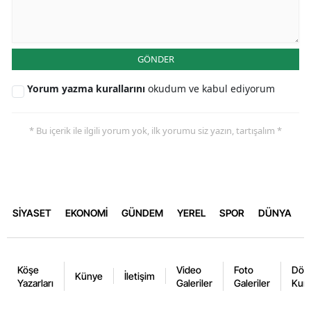
GÖNDER
Yorum yazma kurallarını
okudum ve kabul ediyorum
* Bu içerik ile ilgili yorum yok, ilk yorumu siz yazın, tartışalım *
SİYASET
EKONOMİ
GÜNDEM
YEREL
SPOR
DÜNYA
Köşe
Video
Foto
Dövi
Künye
İletişim
Yazarları
Galeriler
Galeriler
Kurl