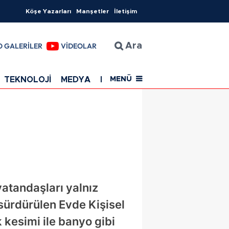
Köşe Yazarları
Manşetler
İletişim
O GALERİLER
VİDEOLAR
Ara
TEKNOLOJİ
MEDYA
EĞİTİM
SAĞLIK
Resmi Rekla
MENÜ
vatandaşları yalnız
 sürdürülen Evde Kişisel
 kesimi ile banyo gibi