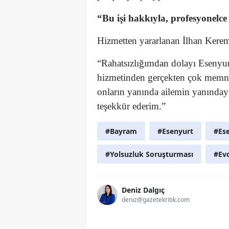
“Bu işi hakkıyla, profesyonelce
Hizmetten yararlanan İlhan Keremd
“Rahatsızlığımdan dolayı Esenyur
hizmetinden gerçekten çok memnu
onların yanında ailemin yanınday
teşekkür ederim.”
#Bayram
#Esenyurt
#Ese
#Yolsuzluk Soruşturması
#Ev
Deniz Dalgıç
deniz@gazetekritik.com