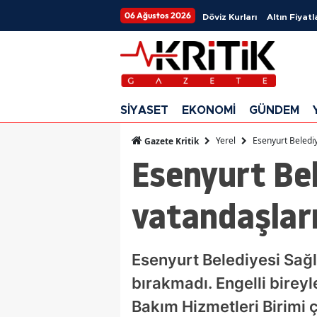
06 Ağustos 2026
Döviz Kurları
Altın Fiyatl
SİYASET
EKONOMİ
GÜNDEM
Yerel
Esenyurt Beledi
Gazete Kritik
Esenyurt Be
vatandaşlar
Esenyurt Belediyesi Sağl
bırakmadı. Engelli bireyl
Bakım Hizmetleri Birimi ç