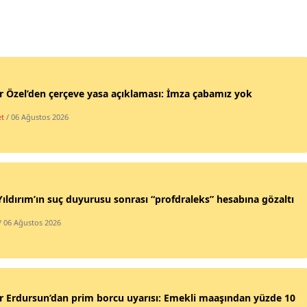
 Özel’den çerçeve yasa açıklaması: İmza çabamız yok
et
/ 06 Ağustos 2026
Yıldırım’ın suç duyurusu sonrası “profdraleks” hesabına gözaltı
/ 06 Ağustos 2026
 Erdursun’dan prim borcu uyarısı: Emekli maaşından yüzde 10