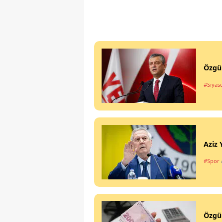
Özgür
#Siyas
Aziz 
#Spor
Özgür