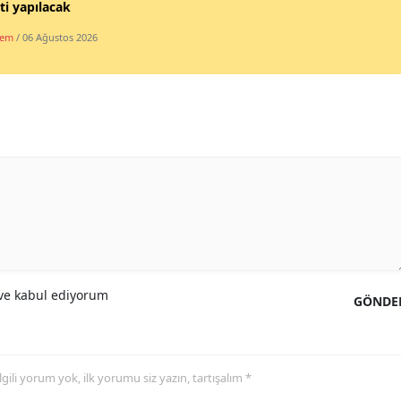
ti yapılacak
dem
/ 06 Ağustos 2026
e kabul ediyorum
GÖNDE
 ilgili yorum yok, ilk yorumu siz yazın, tartışalım *