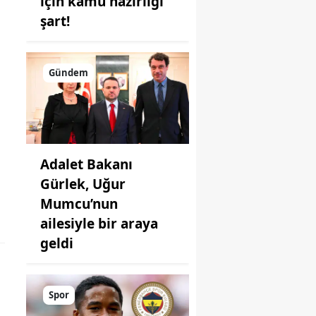
için kamu hazırlığı
şart!
Gündem
Adalet Bakanı
Gürlek, Uğur
Mumcu’nun
ailesiyle bir araya
geldi
Spor