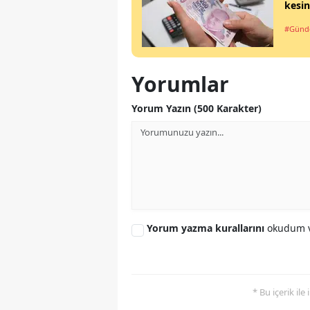
kesin
#Gün
Yorumlar
Yorum Yazın (500 Karakter)
Yorum yazma kurallarını
okudum v
* Bu içerik ile