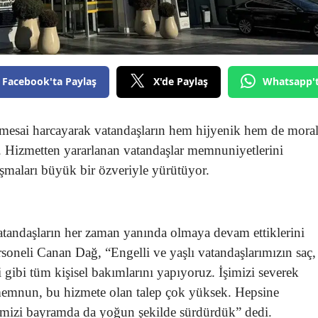
Facebook'ta Paylaş
X'de Paylaş
Whatsapp'
mesai harcayarak vatandaşların hem hijyenik hem de mora
ı. Hizmetten yararlanan vatandaşlar memnuniyetlerini
lışmaları büyük bir özveriyle yürütüyor.
vatandaşların her zaman yanında olmaya devam ettiklerini
oneli Canan Dağ, “Engelli ve yaşlı vatandaşlarımızın saç,
 gibi tüm kişisel bakımlarını yapıyoruz. İşimizi severek
memnun, bu hizmete olan talep çok yüksek. Hepsine
imizi bayramda da yoğun şekilde sürdürdük” dedi.