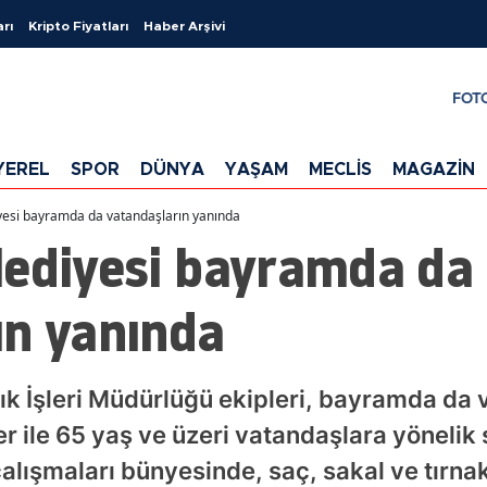
arı
Kripto Fiyatları
Haber Arşivi
FOT
YEREL
SPOR
DÜNYA
YAŞAM
MECLİS
MAGAZİN
yesi bayramda da vatandaşların yanında
lediyesi bayramda da
ın yanında
ık İşleri Müdürlüğü ekipleri, bayramda da 
er ile 65 yaş ve üzeri vatandaşlara yönelik
alışmaları bünyesinde, saç, sakal ve tırnak