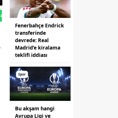
tan Gönder
Fenerbahçe Endrick
transferinde
devrede: Real
Madrid’e kiralama
r
teklifi iddiası
Spor
Bu akşam hangi
Avrupa Ligi ve