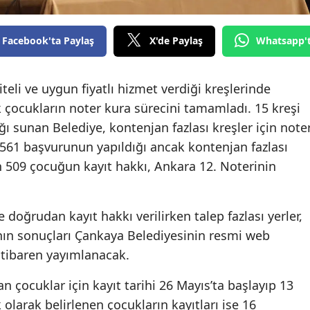
Facebook'ta Paylaş
X'de Paylaş
Whatsapp'
eli ve uygun fiyatlı hizmet verdiği kreşlerinde
 çocukların noter kura sürecini tamamladı. 15 kreşi
ğı sunan Belediye, kontenjan fazlası kreşler için note
.561 başvurunun yapıldığı ancak kontenjan fazlası
n 509 çocuğun kayıt hakkı, Ankara 12. Noterinin
doğrudan kayıt hakkı verilirken talep fazlası yerler,
ın sonuçları Çankaya Belediyesinin resmi web
itibaren yayımlanacak.
an çocuklar için kayıt tarihi 26 Mayıs’ta başlayıp 13
olarak belirlenen çocukların kayıtları ise 16