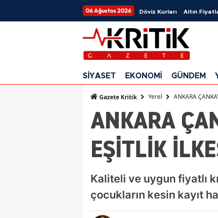
06 Ağustos 2026
Döviz Kurları
Altın Fiyatl
SİYASET
EKONOMİ
GÜNDEM
Yerel
ANKARA ÇANKAYA
Gazete Kritik
ANKARA ÇAN
EŞİTLİK İLK
Kaliteli ve uygun fiyatl
çocukların kesin kayıt h