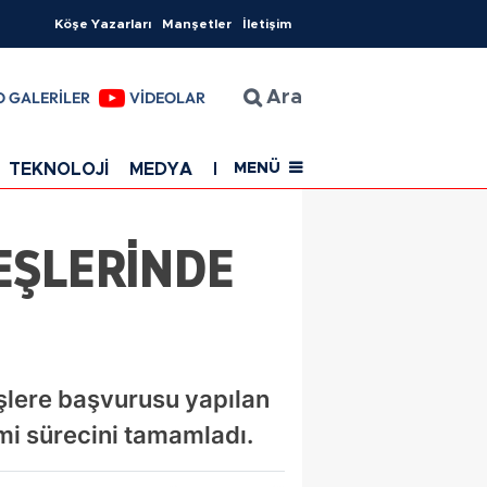
Köşe Yazarları
Manşetler
İletişim
O GALERİLER
VİDEOLAR
Ara
TEKNOLOJİ
MEDYA
EĞİTİM
SAĞLIK
Resmi Rekla
MENÜ
EŞLERİNDE
eşlere başvurusu yapılan
mi sürecini tamamladı.