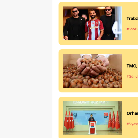
Trabz
#Spor
TMO, 
#Gün
Orhan
#Siyas