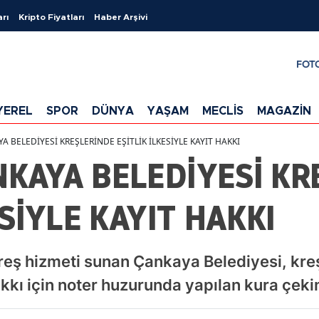
arı
Kripto Fiyatları
Haber Arşivi
FOT
YEREL
SPOR
DÜNYA
YAŞAM
MECLİS
MAGAZİN
 BELEDİYESİ KREŞLERİNDE EŞİTLİK İLKESİYLE KAYIT HAKKI
KAYA BELEDİYESİ KR
ESİYLE KAYIT HAKKI
ı kreş hizmeti sunan Çankaya Belediyesi, kr
akkı için noter huzurunda yapılan kura çeki