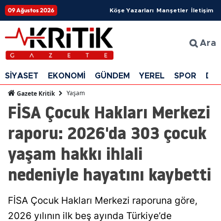
09 Ağustos 2026
Köşe Yazarları
Manşetler
İletişim
Ara
SİYASET
EKONOMİ
GÜNDEM
YEREL
SPOR
DÜ
Yaşam
Gazete Kritik
FİSA Çocuk Hakları Merkezi
raporu: 2026'da 303 çocuk
yaşam hakkı ihlali
nedeniyle hayatını kaybetti
FİSA Çocuk Hakları Merkezi raporuna göre,
2026 yılının ilk beş ayında Türkiye’de