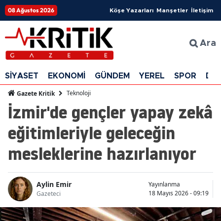
08 Ağustos 2026
Köşe Yazarları
Manşetler
İletişim
Ara
SİYASET
EKONOMİ
GÜNDEM
YEREL
SPOR
DÜ
Teknoloji
Gazete Kritik
İzmir'de gençler yapay zekâ
eğitimleriyle geleceğin
mesleklerine hazırlanıyor
Aylin Emir
Yayınlanma
18 Mayıs 2026 - 09:19
Gazeteci