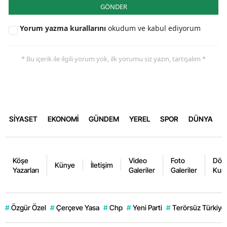
GÖNDER
Yorum yazma kurallarını
okudum ve kabul ediyorum
* Bu içerik ile ilgili yorum yok, ilk yorumu siz yazın, tartışalım *
SİYASET
EKONOMİ
GÜNDEM
YEREL
SPOR
DÜNYA
Köşe
Video
Foto
Dövi
Künye
İletişim
Yazarları
Galeriler
Galeriler
Kurl
#
Özgür Özel
#
Çerçeve Yasa
#
Chp
#
Yeni Parti
#
Terörsüz Türkiye