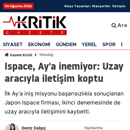
06 Ağustos 2026
Köşe Yazarları
Manşetler
İletişim
Ara
SİYASET
EKONOMİ
GÜNDEM
YEREL
SPOR
DÜ
Teknoloji
Gazete Kritik
Ispace, Ay'a inemiyor: Uzay
aracıyla iletişim koptu
İlk Ay’a iniş misyonu başarısızlıkla sonuçlanan
Japon Ispace firması, ikinci denemesinde de
uzay aracıyla iletişimini kaybetti.
Deniz Dalgıç
Yayınlanma