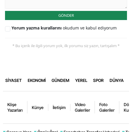
GÖNDER
Yorum yazma kurallarını
okudum ve kabul ediyorum
* Bu içerik ile ilgili yorum yok, ilk yorumu siz yazın, tartışalım *
SİYASET
EKONOMİ
GÜNDEM
YEREL
SPOR
DÜNYA
Köşe
Video
Foto
Dövi
Künye
İletişim
Yazarları
Galeriler
Galeriler
Kurl