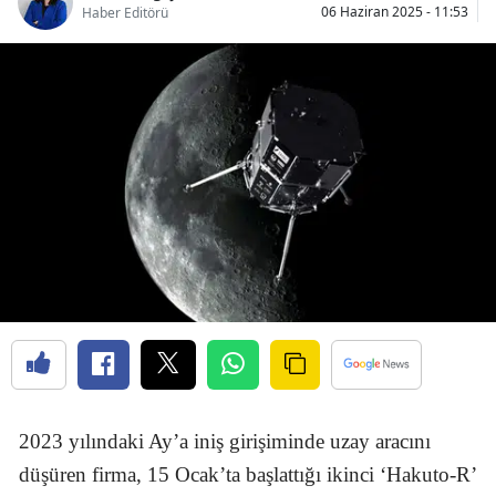
06 Haziran 2025 - 11:53
Haber Editörü
2023 yılındaki Ay’a iniş girişiminde uzay aracını
düşüren firma, 15 Ocak’ta başlattığı ikinci ‘Hakuto-R’