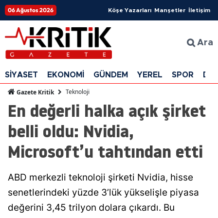
06 Ağustos 2026
Köşe Yazarları
Manşetler
İletişim
Ara
SİYASET
EKONOMİ
GÜNDEM
YEREL
SPOR
DÜ
Teknoloji
Gazete Kritik
En değerli halka açık şirket
belli oldu: Nvidia,
Microsoft’u tahtından etti
ABD merkezli teknoloji şirketi Nvidia, hisse
senetlerindeki yüzde 3’lük yükselişle piyasa
değerini 3,45 trilyon dolara çıkardı. Bu