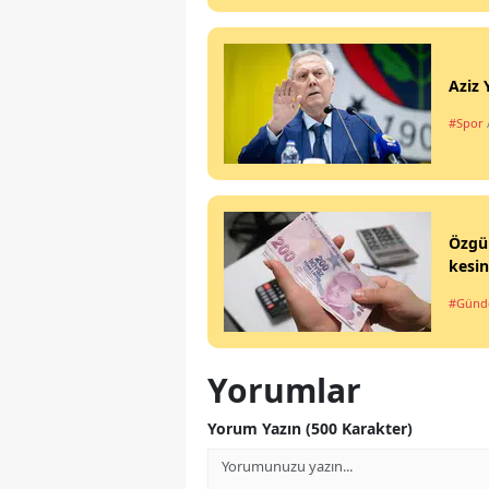
Aziz 
#Spor
Özgür
kesin
#Gün
Yorumlar
Yorum Yazın (500 Karakter)