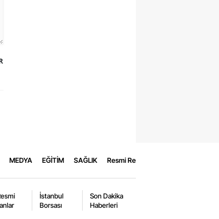
R
MEDYA
EĞİTİM
SAĞLIK
Resmi Reklamlar
Resmi
İstanbul
Son Dakika
lanlar
Borsası
Haberleri