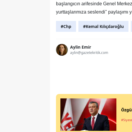
başlangıcın arifesinde Genel Merk
yurttaşlarımıza seslendi" paylaşımı y
#Chp
#Kemal Kılıçdaroğlu
Aylin Emir
aylin@gazetekritik.com
Özgür
#Siyas