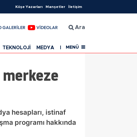
Köşe Yazarları
Manşetler
İletişim
O GALERİLER
VİDEOLAR
Ara
TEKNOLOJİ
MEDYA
EĞİTİM
SAĞLIK
Resmi Rekla
MENÜ
l merkeze
ya hesapları, istinaf
laşma programı hakkında