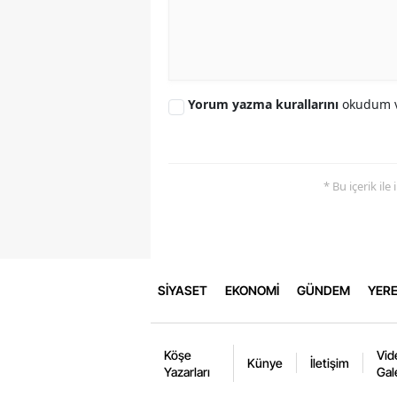
Yorum yazma kurallarını
okudum v
* Bu içerik ile
SİYASET
EKONOMİ
GÜNDEM
YERE
Köşe
Vid
Künye
İletişim
Yazarları
Gal