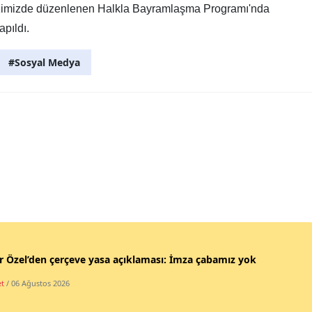
ezimizde düzenlenen Halkla Bayramlaşma Programı'nda
apıldı.
#Sosyal Medya
 Özel’den çerçeve yasa açıklaması: İmza çabamız yok
et
/ 06 Ağustos 2026