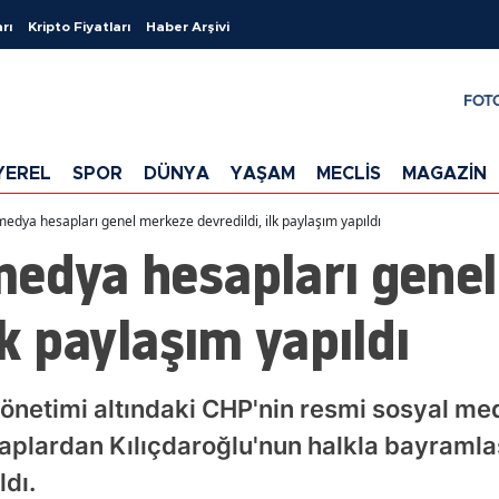
rı
Kripto Fiyatları
Haber Arşivi
FOT
YEREL
SPOR
DÜNYA
YAŞAM
MECLİS
MAGAZİN
edya hesapları genel merkeze devredildi, ilk paylaşım yapıldı
medya hesapları gene
lk paylaşım yapıldı
önetimi altındaki CHP'nin resmi sosyal med
esaplardan Kılıçdaroğlu'nun halkla bayram
ldı.