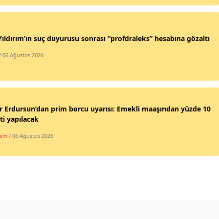
Yıldırım’ın suç duyurusu sonrası “profdraleks” hesabına gözaltı
/ 06 Ağustos 2026
 Erdursun’dan prim borcu uyarısı: Emekli maaşından yüzde 10
ti yapılacak
dem
/ 06 Ağustos 2026