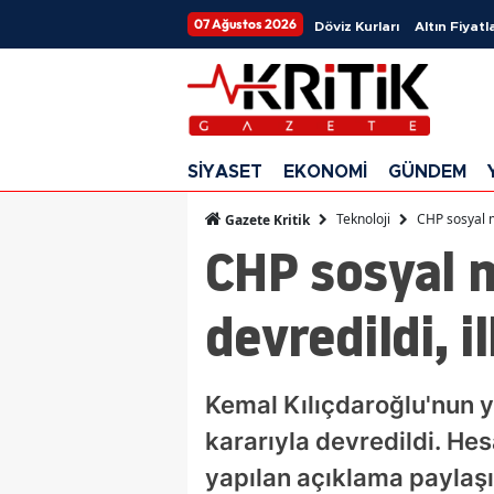
07 Ağustos 2026
Döviz Kurları
Altın Fiyatla
SİYASET
EKONOMİ
GÜNDEM
Teknoloji
CHP sosyal m
Gazete Kritik
CHP sosyal 
devredildi, i
Kemal Kılıçdaroğlu'nun y
kararıyla devredildi. H
yapılan açıklama paylaşı