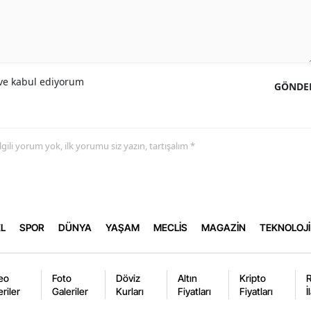
e kabul ediyorum
GÖNDE
 ilgili yorum yok, ilk yorumu siz yazın, tartışalım *
L
SPOR
DÜNYA
YAŞAM
MECLİS
MAGAZİN
TEKNOLOJİ
eo
Foto
Döviz
Altın
Kripto
eriler
Galeriler
Kurları
Fiyatları
Fiyatları
İ