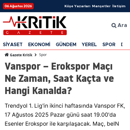
06 Ağustos 2026
Köşe Yazarları
Manşetler
İletişim
Ara
SİYASET
EKONOMİ
GÜNDEM
YEREL
SPOR
DÜ
Spor
Gazete Kritik
Vanspor – Erokspor Maçı
Ne Zaman, Saat Kaçta ve
Hangi Kanalda?
Trendyol 1. Lig'in ikinci haftasında Vanspor FK,
17 Ağustos 2025 Pazar günü saat 19.00'da
Esenler Erokspor ile karşılaşacak. Maç, beIN