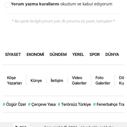
Yorum yazma kurallarını
okudum ve kabul ediyorum
* Bu içerik ile ilgili yorum yok, ilk yorumu siz yazın, tartışalım *
SİYASET
EKONOMİ
GÜNDEM
YEREL
SPOR
DÜNYA
Köşe
Video
Foto
Dövi
Künye
İletişim
Yazarları
Galeriler
Galeriler
Kurl
#
Özgür Özel
#
Çerçeve Yasa
#
Terörsüz Türkiye
#
Fenerbahçe Trans