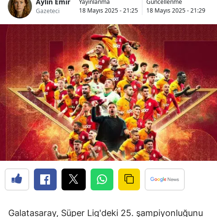
Aylin Emir
Yayınlanma
Güncellenme
18 Mayıs 2025 - 21:25
18 Mayıs 2025 - 21:29
Gazeteci
Galatasaray, Süper Lig'deki 25. şampiyonluğunu