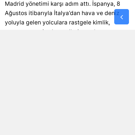
Madrid yönetimi karşı adım attı. İspanya, 8
Ağustos itibarıyla İtalya’dan hava ve deniz
yoluyla gelen yolculara rastgele kimlik,
pasaport ve vize kontrolleri uygulamaya
başladı. Tedbirlerin mevcut plana göre 7
Eylül’e kadar sürmesi öngörülüyor.
Emre AK
Yayınlanma
Güncellenme
08 Ağustos 2026 - 16:42
08 Ağustos 2026 - 16:44
Gazeteci