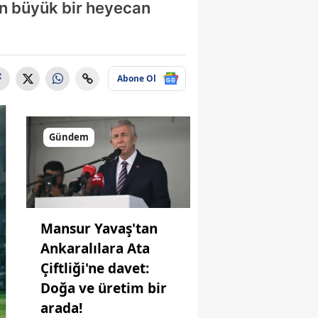
in büyük bir heyecan
Abone Ol
Gündem
Mansur Yavaş'tan
Ankaralılara Ata
Çiftliği'ne davet:
Doğa ve üretim bir
arada!