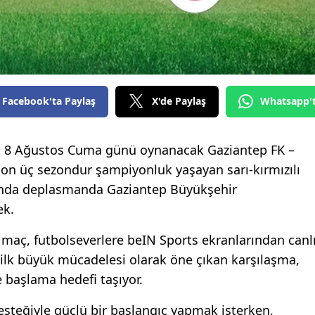
Facebook'ta Paylaş
X'de Paylaş
Whatsapp'
u, 8 Ağustos Cuma günü oynanacak Gaziantep FK –
Son üç sezondur şampiyonluk yaşayan sarı-kırmızılı
sında deplasmanda Gaziantep Büyükşehir
ek.
 maç, futbolseverlere beIN Sports ekranlarından canl
 ilk büyük mücadelesi olarak öne çıkan karşılaşma,
le başlama hedefi taşıyor.
desteğiyle güçlü bir başlangıç yapmak isterken,