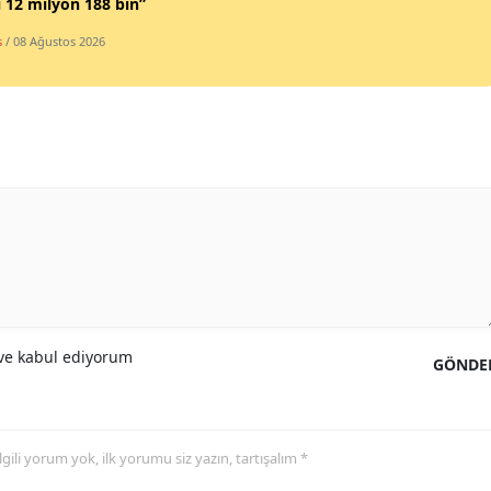
ı 12 milyon 188 bin”
s
/ 08 Ağustos 2026
e kabul ediyorum
GÖNDE
 ilgili yorum yok, ilk yorumu siz yazın, tartışalım *