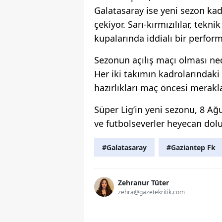
Galatasaray ise yeni sezon ka
çekiyor. Sarı-kırmızılılar, te
kupalarında iddialı bir perfor
Sezonun açılış maçı olması ne
Her iki takımın kadrolarındaki 
hazırlıkları maç öncesi merakla
Süper Lig’in yeni sezonu, 8 Ağ
ve futbolseverler heyecan dol
#Galatasaray
#Gaziantep Fk
Zehranur Tüter
zehra@gazetekritik.com