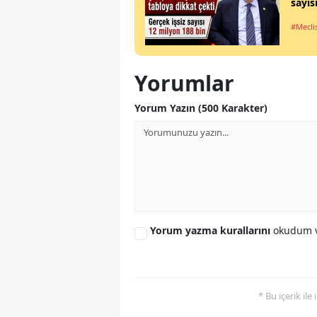
sayıs
#Mecli
Yorumlar
Yorum Yazın (500 Karakter)
Yorum yazma kurallarını
okudum v
* Bu içerik ile