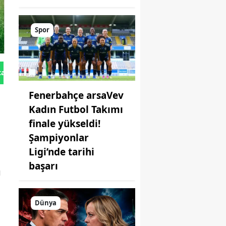
Spor
tan Gönder
Fenerbahçe arsaVev
Kadın Futbol Takımı
finale yükseldi!
Şampiyonlar
Ligi’nde tarihi
başarı
ı
Dünya