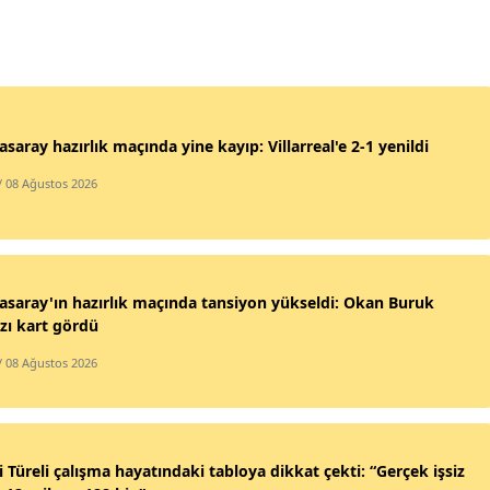
asaray hazırlık maçında yine kayıp: Villarreal'e 2-1 yenildi
/ 08 Ağustos 2026
asaray'ın hazırlık maçında tansiyon yükseldi: Okan Buruk
zı kart gördü
/ 08 Ağustos 2026
i Türeli çalışma hayatındaki tabloya dikkat çekti: “Gerçek işsiz