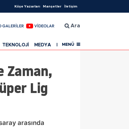
Köşe Yazarları
Manşetler
İletişim
O GALERİLER
VİDEOLAR
Ara
TEKNOLOJİ
MEDYA
EĞİTİM
SAĞLIK
Resmi Rekla
MENÜ
e Zaman,
üper Lig
saray arasında