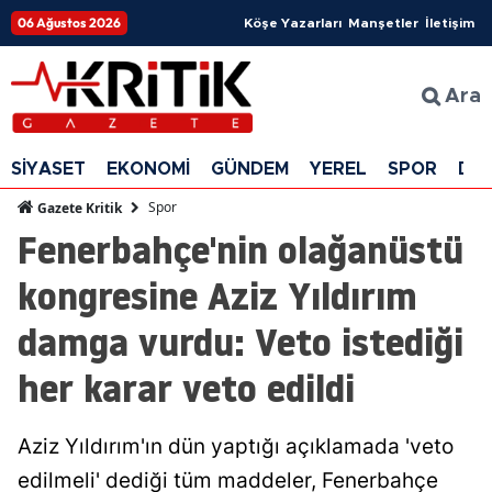
06 Ağustos 2026
Köşe Yazarları
Manşetler
İletişim
Ara
SİYASET
EKONOMİ
GÜNDEM
YEREL
SPOR
DÜ
Spor
Gazete Kritik
Fenerbahçe'nin olağanüstü
kongresine Aziz Yıldırım
damga vurdu: Veto istediği
her karar veto edildi
Aziz Yıldırım'ın dün yaptığı açıklamada 'veto
edilmeli' dediği tüm maddeler, Fenerbahçe