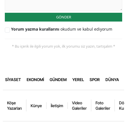
GÖNDER
Yorum yazma kurallarını
okudum ve kabul ediyorum
* Bu içerik ile ilgili yorum yok, ilk yorumu siz yazın, tartışalım *
SİYASET
EKONOMİ
GÜNDEM
YEREL
SPOR
DÜNYA
Köşe
Video
Foto
Dövi
Künye
İletişim
Yazarları
Galeriler
Galeriler
Kurl