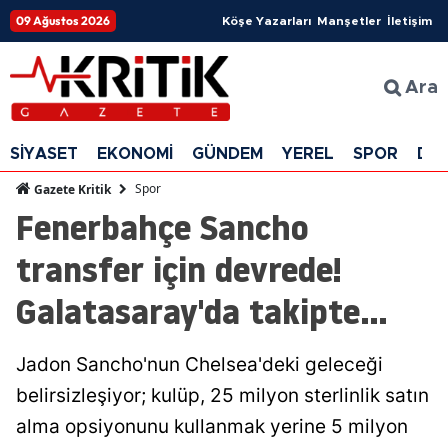
09 Ağustos 2026
Köşe Yazarları
Manşetler
İletişim
Ara
SİYASET
EKONOMİ
GÜNDEM
YEREL
SPOR
DÜ
Spor
Gazete Kritik
Fenerbahçe Sancho
transfer için devrede!
Galatasaray'da takipte...
Jadon Sancho'nun Chelsea'deki geleceği
belirsizleşiyor; kulüp, 25 milyon sterlinlik satın
alma opsiyonunu kullanmak yerine 5 milyon