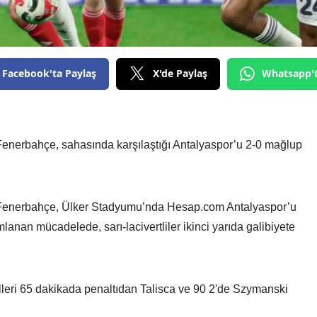
Facebook'ta Paylaş
X'de Paylaş
Whatsapp'
 Fenerbahçe, sahasında karşılaştığı Antalyaspor’u 2-0 mağlup
a Fenerbahçe, Ülker Stadyumu’nda Hesap.com Antalyaspor’u
mlanan mücadelede, sarı-lacivertliler ikinci yarıda galibiyete
leri 65 dakikada penaltıdan Talisca ve 90 2'de Szymanski