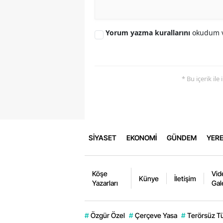
Yorum yazma kurallarını
okudum v
* Bu içerik ile
SİYASET
EKONOMİ
GÜNDEM
YERE
Köşe
Vid
Künye
İletişim
Yazarları
Gal
#
Özgür Özel
#
Çerçeve Yasa
#
Terörsüz T