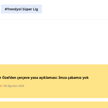
#Trendyol Süper Lig
 Özel’den çerçeve yasa açıklaması: İmza çabamız yok
et
/ 06 Ağustos 2026