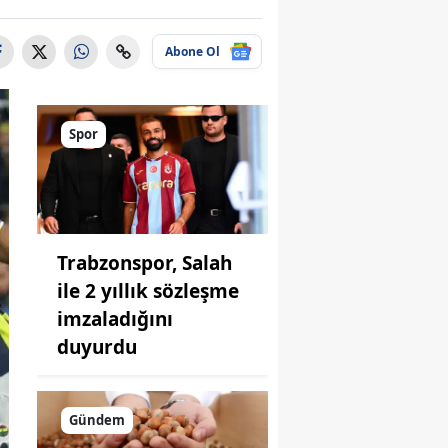
Abone Ol
Spor
Trabzonspor, Salah
ile 2 yıllık sözleşme
imzaladığını
duyurdu
Gündem