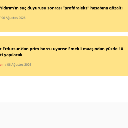
Yıldırım’ın suç duyurusu sonrası “profdraleks” hesabına gözaltı
/ 06 Ağustos 2026
 Erdursun’dan prim borcu uyarısı: Emekli maaşından yüzde 10
ti yapılacak
dem
/ 06 Ağustos 2026