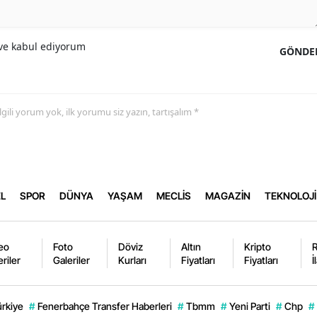
e kabul ediyorum
GÖNDE
 ilgili yorum yok, ilk yorumu siz yazın, tartışalım *
L
SPOR
DÜNYA
YAŞAM
MECLİS
MAGAZİN
TEKNOLOJİ
eo
Foto
Döviz
Altın
Kripto
eriler
Galeriler
Kurları
Fiyatları
Fiyatları
İ
ürkiye
#
Fenerbahçe Transfer Haberleri
#
Tbmm
#
Yeni Parti
#
Chp
#