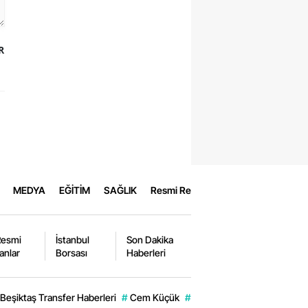
R
MEDYA
EĞİTİM
SAĞLIK
Resmi Reklamlar
Resmi
İstanbul
Son Dakika
lanlar
Borsası
Haberleri
Beşiktaş Transfer Haberleri
#
Cem Küçük
#
Akın Gürlek