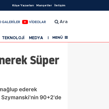
Köşe Yazarları
Manşetler
İletişim
O GALERİLER
VİDEOLAR
Ara
TEKNOLOJİ
MEDYA
EĞİTİM
SAĞLIK
Resmi Rekla
MENÜ
nerek Süper
0 mağlup ederek
ve Szymanski'nin 90+2'de