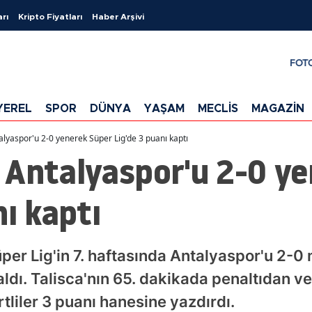
arı
Kripto Fiyatları
Haber Arşivi
FOT
YEREL
SPOR
DÜNYA
YAŞAM
MECLİS
MAGAZİN
lyaspor'u 2-0 yenerek Süper Lig'de 3 puanı kaptı
 Antalyaspor'u 2-0 ye
nı kaptı
per Lig'in 7. haftasında Antalyaspor'u 2-
 aldı. Talisca'nın 65. dakikada penaltıdan 
ertliler 3 puanı hanesine yazdırdı.