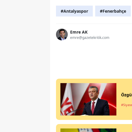
#Antalyaspor
#Fenerbahçe
Emre AK
emre@gazetekritik.com
Özgür
#Siyas