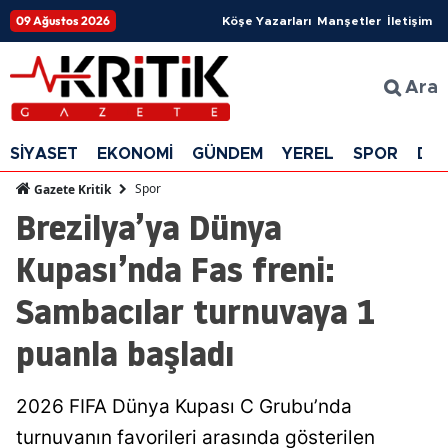
09 Ağustos 2026
Köşe Yazarları
Manşetler
İletişim
Ara
SİYASET
EKONOMİ
GÜNDEM
YEREL
SPOR
DÜ
Spor
Gazete Kritik
Brezilya’ya Dünya
Kupası’nda Fas freni:
Sambacılar turnuvaya 1
puanla başladı
2026 FIFA Dünya Kupası C Grubu’nda
turnuvanın favorileri arasında gösterilen