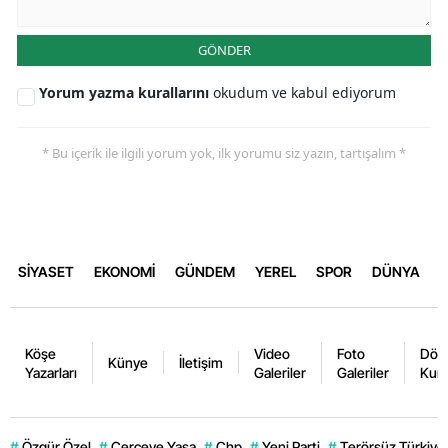
GÖNDER
Yorum yazma kurallarını
okudum ve kabul ediyorum
* Bu içerik ile ilgili yorum yok, ilk yorumu siz yazın, tartışalım *
SİYASET
EKONOMİ
GÜNDEM
YEREL
SPOR
DÜNYA
Köşe
Video
Foto
Dövi
Künye
İletişim
Yazarları
Galeriler
Galeriler
Kurl
#
Özgür Özel
#
Çerçeve Yasa
#
Chp
#
Yeni Parti
#
Terörsüz Türkiye