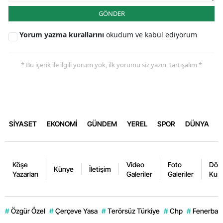
GÖNDER
Yorum yazma kurallarını
okudum ve kabul ediyorum
* Bu içerik ile ilgili yorum yok, ilk yorumu siz yazın, tartışalım *
SİYASET
EKONOMİ
GÜNDEM
YEREL
SPOR
DÜNYA
Köşe
Video
Foto
Dövi
Künye
İletişim
Yazarları
Galeriler
Galeriler
Kurl
#
Özgür Özel
#
Çerçeve Yasa
#
Terörsüz Türkiye
#
Chp
#
Fenerbahç