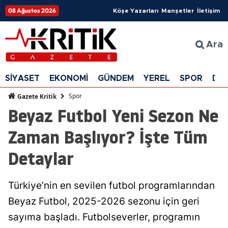
08 Ağustos 2026
Köşe Yazarları
Manşetler
İletişim
Ara
SİYASET
EKONOMİ
GÜNDEM
YEREL
SPOR
DÜ
Spor
Gazete Kritik
Beyaz Futbol Yeni Sezon Ne
Zaman Başlıyor? İşte Tüm
Detaylar
Türkiye’nin en sevilen futbol programlarından
Beyaz Futbol, 2025-2026 sezonu için geri
sayıma başladı. Futbolseverler, programın