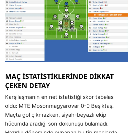
MAÇ İSTATISTIKLERINDE DIKKAT
ÇEKEN DETAY
Karşılaşmanın en net istatistiği skor tabelası
oldu: MTE Mosonmagyarovar 0-0 Beşiktaş.
Maçta gol çıkmazken, siyah-beyazlı ekip
hücumda aradığı son dokunuşu bulamadı.
Hazırlık döneminde oynanan bu tip maçlarda