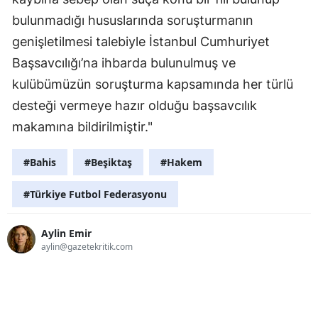
bulunmadığı hususlarında soruşturmanın
genişletilmesi talebiyle İstanbul Cumhuriyet
Başsavcılığı’na ihbarda bulunulmuş ve
kulübümüzün soruşturma kapsamında her türlü
desteği vermeye hazır olduğu başsavcılık
makamına bildirilmiştir."
#Bahis
#Beşiktaş
#Hakem
#Türkiye Futbol Federasyonu
Aylin Emir
aylin@gazetekritik.com