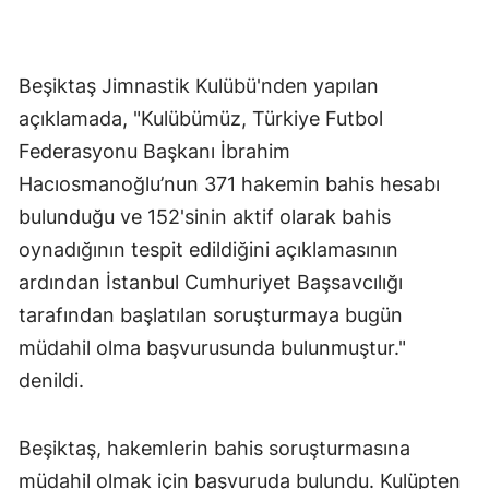
Beşiktaş Jimnastik Kulübü'nden yapılan
açıklamada, "Kulübümüz, Türkiye Futbol
Federasyonu Başkanı İbrahim
Hacıosmanoğlu’nun 371 hakemin bahis hesabı
bulunduğu ve 152'sinin aktif olarak bahis
oynadığının tespit edildiğini açıklamasının
ardından İstanbul Cumhuriyet Başsavcılığı
tarafından başlatılan soruşturmaya bugün
müdahil olma başvurusunda bulunmuştur."
denildi.
Beşiktaş, hakemlerin bahis soruşturmasına
müdahil olmak için başvuruda bulundu. Kulüpten