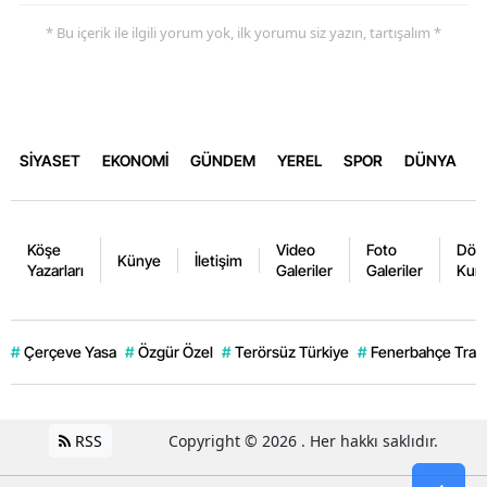
* Bu içerik ile ilgili yorum yok, ilk yorumu siz yazın, tartışalım *
SİYASET
EKONOMİ
GÜNDEM
YEREL
SPOR
DÜNYA
Köşe
Video
Foto
Dövi
Künye
İletişim
Yazarları
Galeriler
Galeriler
Kurl
#
Çerçeve Yasa
#
Özgür Özel
#
Terörsüz Türkiye
#
Fenerbahçe Trans
RSS
Copyright © 2026 . Her hakkı saklıdır.