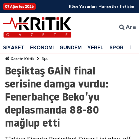
07 Ağustos 2026
Köşe Yazarları
Manşetler
İletişim
Ara
SİYASET
EKONOMİ
GÜNDEM
YEREL
SPOR
DÜ
Spor
Gazete Kritik
Beşiktaş GAİN final
serisine damga vurdu:
Fenerbahçe Beko’yu
deplasmanda 88-80
mağlup etti