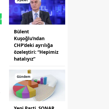
Siyaset
tan Gönder
Bülent
Kuşoğlu’ndan
CHP’deki ayrılığa
özeleştiri: “Hepimiz
hatalıyız”
Gündem
e
Yeni Parti, SONAR