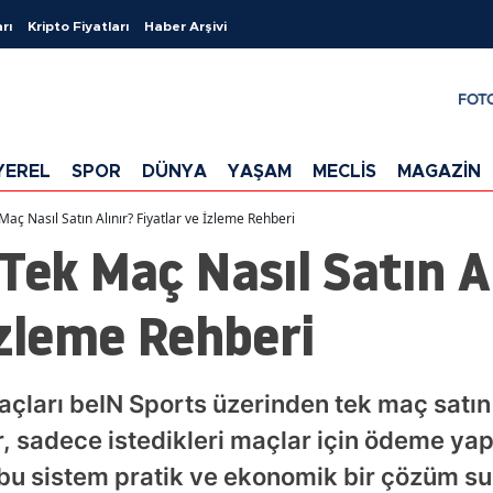
rı
Kripto Fiyatları
Haber Arşivi
FOT
YEREL
SPOR
DÜNYA
YAŞAM
MECLİS
MAGAZİN
aç Nasıl Satın Alınır? Fiyatlar ve İzleme Rehberi
Tek Maç Nasıl Satın Al
İzleme Rehberi
maçları beIN Sports üzerinden tek maç satı
ar, sadece istedikleri maçlar için ödeme y
 bu sistem pratik ve ekonomik bir çözüm s