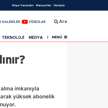
Köşe Yazarları
Manşetler
İletişim
O GALERİLER
VİDEOLAR
Ara
TEKNOLOJİ
MEDYA
EĞİTİM
SAĞLIK
Resmi Rekla
MENÜ
ınır?
n alma imkanıyla
aparak yüksek abonelik
unuyor.