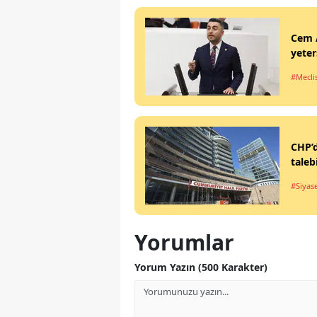
Cem A
yeter
#Mecli
CHP’d
taleb
#Siyas
Yorumlar
Yorum Yazın (500 Karakter)