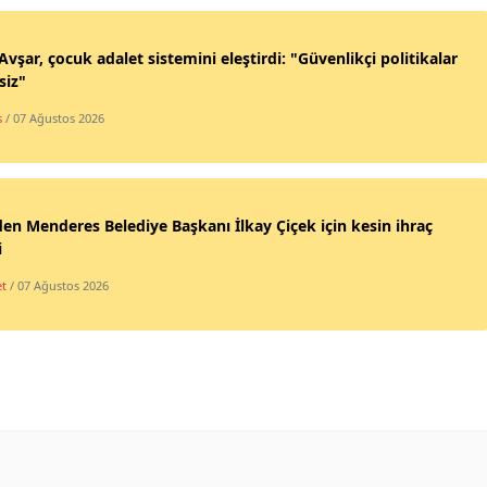
vşar, çocuk adalet sistemini eleştirdi: "Güvenlikçi politikalar
siz"
s
/ 07 Ağustos 2026
en Menderes Belediye Başkanı İlkay Çiçek için kesin ihraç
i
et
/ 07 Ağustos 2026