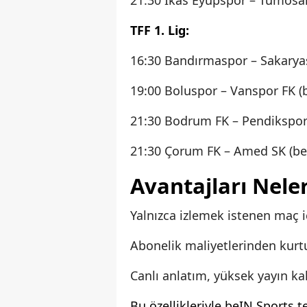
21:30 İkas Eyüpspor – Tümosa
TFF 1. Lig:
16:30 Bandırmaspor – Sakaryas
19:00 Boluspor – Vanspor FK (
21:30 Bodrum FK – Pendikspor
21:30 Çorum FK – Amed SK (be
Avantajları Nele
Yalnızca izlemek istenen maç
Abonelik maliyetlerinden kur
Canlı anlatım, yüksek yayın ka
Bu özellikleriyle beIN Sports