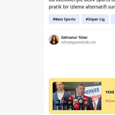
pratik bir izleme alternatifi su
#Beın Sports
#Süper Lig
Zehranur Tüter
zehra@gazetekritik.com
YENİ 
#Siyas