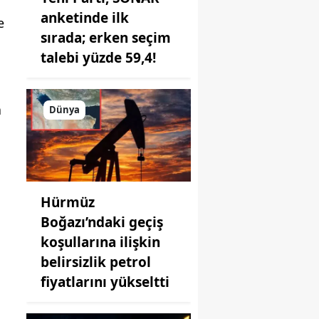
anketinde ilk
e
sırada; erken seçim
talebi yüzde 59,4!
n
Dünya
Hürmüz
Boğazı’ndaki geçiş
koşullarına ilişkin
belirsizlik petrol
fiyatlarını yükseltti