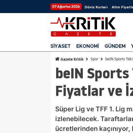
07 Ağustos 2026
Döviz Kurları
Altın Fiyatla
SİYASET
EKONOMİ
GÜNDEM
Spor
beIN Sports Tek M
Gazete Kritik
beIN Sports 
Fiyatlar ve 
Süper Lig ve TFF 1. Lig 
izlenebilecek. Taraftarl
ücretlerinden kaçınıyor,