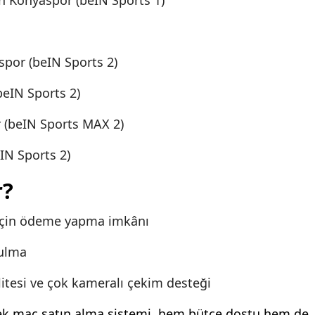
n Konyaspor (beIN Sports 1)
por (beIN Sports 2)
beIN Sports 2)
 (beIN Sports MAX 2)
IN Sports 2)
r?
 için ödeme yapma imkânı
tulma
litesi ve çok kameralı çekim desteği
 tek maç satın alma sistemi, hem bütçe dostu hem de