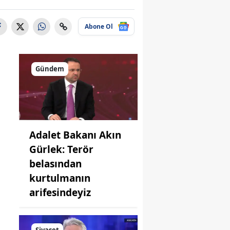
Abone Ol
Gündem
Adalet Bakanı Akın
Gürlek: Terör
belasından
kurtulmanın
arifesindeyiz