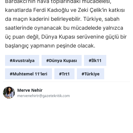
Bardakcı’nın hava toplarındaki mücadelesi,
kanatlarda Ferdi Kadıoğlu ve Zeki Çelik’in katkısı
da maçın kaderini belirleyebilir. Türkiye, sabah
saatlerinde oynanacak bu mücadelede yalnızca
üç puan değil, Dünya Kupası serüvenine güçlü bir
başlangıç yapmanın peşinde olacak.
#Avustralya
#Dünya Kupası
#İlk11
#Muhtemel 11'leri
#Trt1
#Türkiye
Merve Nehir
mervenehirtr@gazetekritik.com