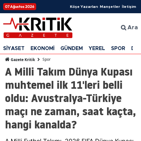
07 Ağustos 2026
Köşe Yazarları
Manşetler
İletişim
Ara
SİYASET
EKONOMİ
GÜNDEM
YEREL
SPOR
DÜ
Spor
Gazete Kritik
A Milli Takım Dünya Kupası
muhtemel ilk 11'leri belli
oldu: Avustralya-Türkiye
maçı ne zaman, saat kaçta,
hangi kanalda?