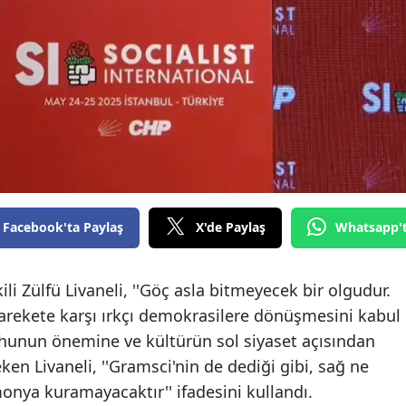
Facebook'ta Paylaş
X'de Paylaş
Whatsapp'
ili Zülfü Livaneli, ''Göç asla bitmeyecek bir olgudur.
arekete karşı ırkçı demokrasilere dönüşmesini kabul
hunun önemine ve kültürün sol siyaset açısından
eken Livaneli, ''Gramsci'nin de dediği gibi, sağ ne
onya kuramayacaktır'' ifadesini kullandı.