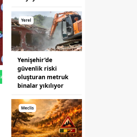
Yerel
Yenişehir’de
güvenlik riski
oluşturan metruk
tan Gönder
binalar yıkılıyor
Meclis