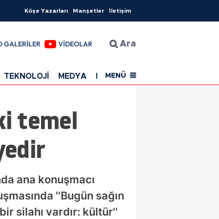
Köşe Yazarları
Manşetler
İletişim
O GALERİLER
VİDEOLAR
Ara
TEKNOLOJİ
MEDYA
EĞİTİM
SAĞLIK
Resmi Rekla
MENÜ
ki temel
yedir
şında ana konuşmacı
onuşmasında ''Bugün sağın
r silahı vardır: kültür''