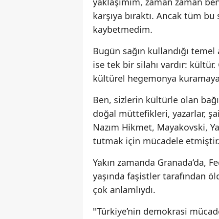
yaklaşımım, zaman zaman beni 
karşıya bıraktı. Ancak tüm bu
kaybetmedim.
Bugün sağın kullandığı temel ar
ise tek bir silahı vardır: kültü
kültürel hegemonya kuramayac
Ben, sizlerin kültürle olan ba
doğal müttefikleri, yazarlar, şa
Nazım Hikmet, Mayakovski, Yanni
tutmak için mücadele etmiştir
Yakın zamanda Granada’da, Fede
yaşında faşistler tarafından ö
çok anlamlıydı.
''Türkiye’nin demokrasi mücad