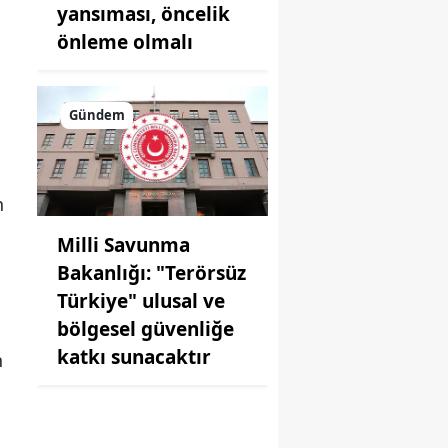
yansıması, öncelik
önleme olmalı
Gündem
n
Milli Savunma
Bakanlığı: "Terörsüz
Türkiye" ulusal ve
bölgesel güvenliğe
katkı sunacaktır
n