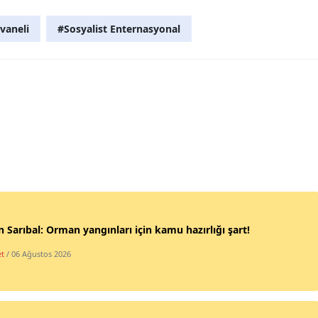
ivaneli
#Sosyalist Enternasyonal
 Sarıbal: Orman yangınları için kamu hazırlığı şart!
et
/ 06 Ağustos 2026