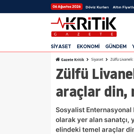
06 Ağustos 2026
Döviz Kurları
Altın Fiyatl
SİYASET
EKONOMİ
GÜNDEM
Siyaset
Zülfü Livaneli
Gazete Kritik
Zülfü Livane
araçlar din, 
Sosyalist Enternasyonal 
olarak yer alan sanatçı, 
elindeki temel araçlar din