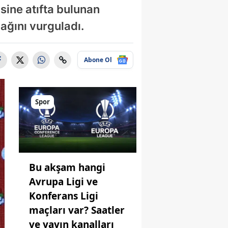
sine atıfta bulunan
ağını vurguladı.
Abone Ol
Spor
Bu akşam hangi
Avrupa Ligi ve
Konferans Ligi
maçları var? Saatler
ve yayın kanalları