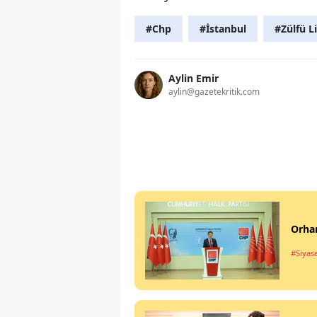
#Chp
#İstanbul
#Zülfü L
Aylin Emir
aylin@gazetekritik.com
Orhan
#Siyas