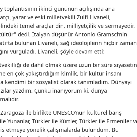
 toplantısının ikinci gününün açılışında ana
ı, yazar ve eski milletvekili Zülfi Livaneli,
ndeki temel araçlar din, milliyetçilik ve sermayedir.
: kültür'' dedi. İtalyan düşünür Antonio Gramsci’nin
tıfta bulunan Livaneli, sağ ideolojilerin hiçbir zaman
nı vurguladı. Livaneli, şöyle devam etti:
tvekilliği de dahil olmak üzere uzun bir süre siyasetin
e en çok yakıştırdığım kimlik, bir kültür insanı
a kendimi bir sosyalist olarak tanımladım. Dünyayı
azılar yazdım. Çünkü inanıyorum ki, dünya
malıdır.
Zaragoza ile birlikte UNESCO’nun kültürel barış
e Yunanlar, Türkler ile Kürtler, Türkler ile Ermeniler v
esis etmeye yönelik çalışmalarda bulundum. Bu