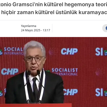
tonio Gramsci’nin kültürel hegemonya teori
in hiçbir zaman kültürel üstünlük kuramayac
Yayınlanma
24 Mayıs 2025 - 13:17