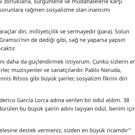
zorluklarla, sürgünlerle ve müdahalelerle karşı
 sorunlara rağmen sosyalizme olan inancımı
açlar din, milliyetçilik ve sermayedir (para). Solun
r. Gramsci'nin de dediği gibi, sağ ne yaparsa yapsın
aktır.
ğını daha da güçlendirmek istiyorum. Çünkü sizlerin e
irler, müzisyenler ve sanatçılardır. Pablo Neruda,
s Ritsos gibi büyük şairler, sosyalizm fikrini diri
.
rico García Lorca adına verilen bir ödül aldım. 38
ldürülen bu büyük şairin adını taşıyan ödül, benim içi
elesine destek vermeniz, sizden en büyük ricamdır''