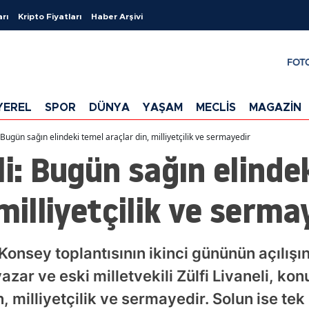
arı
Kripto Fiyatları
Haber Arşivi
FOT
YEREL
SPOR
DÜNYA
YAŞAM
MECLİS
MAGAZİN
: Bugün sağın elindeki temel araçlar din, milliyetçilik ve sermayedir
li: Bugün sağın elinde
milliyetçilik ve serma
Konsey toplantısının ikinci gününün açılı
yazar ve eski milletvekili Zülfi Livaneli, k
, milliyetçilik ve sermayedir. Solun ise tek bi