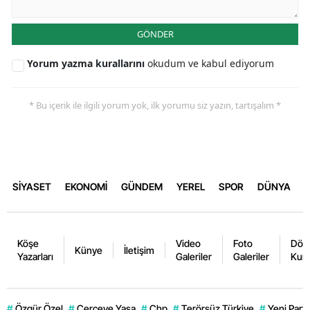
GÖNDER
Yorum yazma kurallarını
okudum ve kabul ediyorum
* Bu içerik ile ilgili yorum yok, ilk yorumu siz yazın, tartışalım *
SİYASET
EKONOMİ
GÜNDEM
YEREL
SPOR
DÜNYA
Köşe
Video
Foto
Dövi
Künye
İletişim
Yazarları
Galeriler
Galeriler
Kurl
#
Özgür Özel
#
Çerçeve Yasa
#
Chp
#
Terörsüz Türkiye
#
Yeni Parti