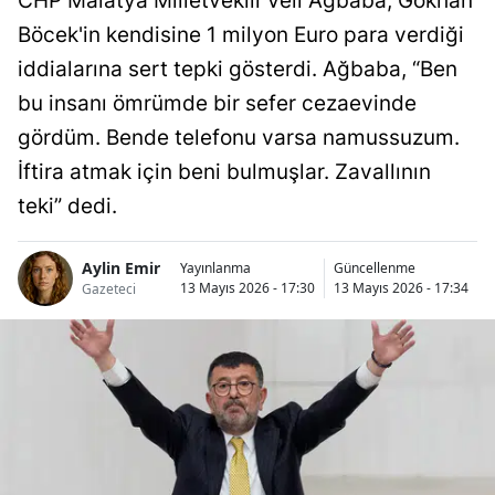
CHP Malatya Milletvekili Veli Ağbaba, Gökhan
Böcek'in kendisine 1 milyon Euro para verdiği
iddialarına sert tepki gösterdi. Ağbaba, “Ben
bu insanı ömrümde bir sefer cezaevinde
gördüm. Bende telefonu varsa namussuzum.
İftira atmak için beni bulmuşlar. Zavallının
teki” dedi.
Aylin Emir
Yayınlanma
Güncellenme
13 Mayıs 2026 - 17:30
13 Mayıs 2026 - 17:34
Gazeteci