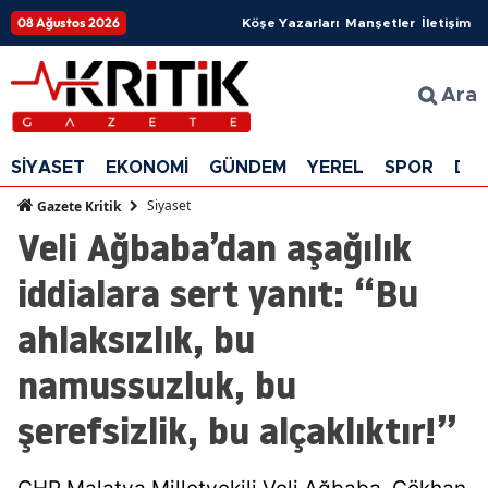
08 Ağustos 2026
Köşe Yazarları
Manşetler
İletişim
Ara
SİYASET
EKONOMİ
GÜNDEM
YEREL
SPOR
DÜ
Siyaset
Gazete Kritik
Veli Ağbaba’dan aşağılık
iddialara sert yanıt: “Bu
ahlaksızlık, bu
namussuzluk, bu
şerefsizlik, bu alçaklıktır!”