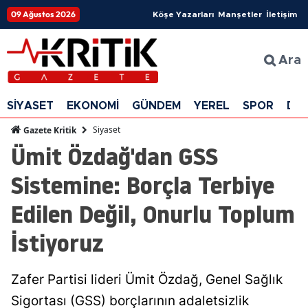
09 Ağustos 2026
Köşe Yazarları
Manşetler
İletişim
Ara
SİYASET
EKONOMİ
GÜNDEM
YEREL
SPOR
DÜ
Siyaset
Gazete Kritik
Ümit Özdağ'dan GSS
Sistemine: Borçla Terbiye
Edilen Değil, Onurlu Toplum
İstiyoruz
Zafer Partisi lideri Ümit Özdağ, Genel Sağlık
Sigortası (GSS) borçlarının adaletsizlik