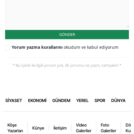
GÖNDER
Yorum yazma kurallarını
okudum ve kabul ediyorum
* Bu içerik ile ilgili yorum yok, ilk yorumu siz yazın, tartışalım *
SİYASET
EKONOMİ
GÜNDEM
YEREL
SPOR
DÜNYA
Köşe
Video
Foto
Dövi
Künye
İletişim
Yazarları
Galeriler
Galeriler
Kurl